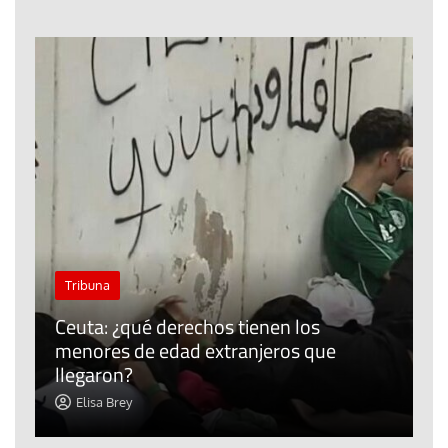
J
Tribuna
P
Ceuta: ¿qué derechos tienen los
E
menores de edad extranjeros que
m
llegaron?
c
Elisa Brey