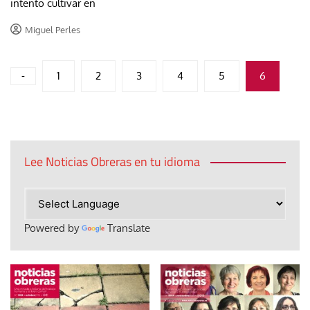
intento cultivar en
Miguel Perles
Paginación
-
1
2
3
4
5
6
de
entradas
Lee Noticias Obreras en tu idioma
Powered by
Translate