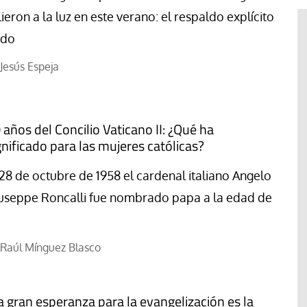
lieron a la luz en este verano: el respaldo explícito
ado
Jesús Espeja
 años del Concilio Vaticano II: ¿Qué ha
gnificado para las mujeres católicas?
 28 de octubre de 1958 el cardenal italiano Angelo
useppe Roncalli fue nombrado papa a la edad de
acan la
Raúl Mínguez Blasco
#EstáPasando
de la
ordinaria al
Enrique Angelelli, el obispo
pleo
asesinado hace 50 años
a gran esperanza para la evangelización es la