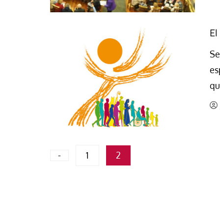
El
Se
es
qu
Paginación
-
1
2
de
entradas