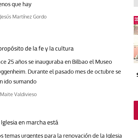
El atrio
Viñeta
nos que hay
In memoriam
Tribuna
Jesús Martínez Gordo
Blog Sembrando sueños,
recogiendo humanidad
Blog Mensajes guardados
propósito de la fe y la cultura
La columna
ce 25 años se inauguraba en Bilbao el Museo
ggenheim. Durante el pasado mes de octubre se
n ido sumando
Maite Valdivieso
 Iglesia en marcha está
s temas urgentes para la renovación de la Iglesia