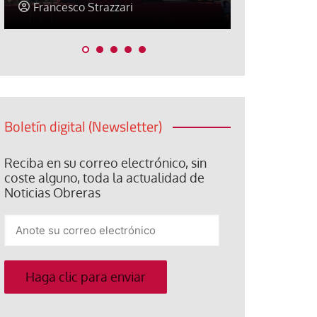
Jose Luis Palacios
Jose Luis P
Boletín digital (Newsletter)
Reciba en su correo electrónico, sin
coste alguno, toda la actualidad de
Noticias Obreras
Anote
su
correo
electrónico
Haga clic para enviar