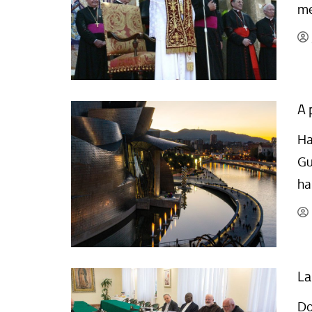
me
La mundialización
Cine
El amor en el mundo
Dos minutos
Los empobrecidos por el
Aplicaciones
mundo
Música
Radio — Mundo obrero hoy
A 
Poesía
Vidas precarias
Relato
Ha
Gu
ha
La
Do