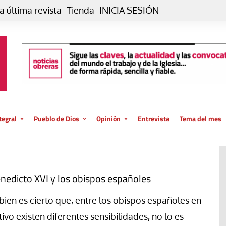
a última revista
Tienda
INICIA SESIÓN
tegral
Pueblo de Dios
Opinión
Entrevista
Tema del mes
liar, otro estilo
Iglesia
Editorial
posible
La oración de cada día
Blog De paso…
 la creación
Vaticano
Blog Eutopía
nedicto XVI y los obispos españoles
El termómetro
Blog El Evangelio del trabajo
 bien es cierto que, entre los obispos españoles en
El Evangelio en tu vida
Blog Desde mi azotea
tivo existen diferentes sensibilidades, no lo es