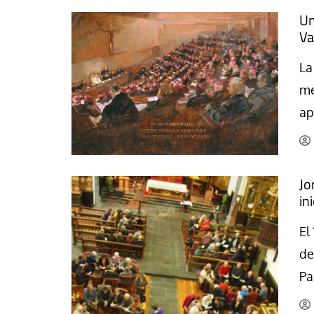
Un
Va
La
me
ap
Jo
in
El
de
Pa