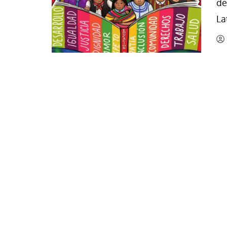
de
La mundialización
Cine
La
El amor en el mundo
Dos minutos
Los empobrecidos por el
Aplicaciones
mundo
Música
Radio — Mundo obrero hoy
Poesía
Vidas precarias
Relato