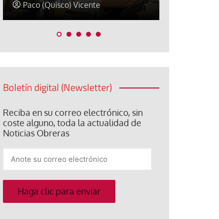
David Alvarado
José Luis Ig
Boletín digital (Newsletter)
Reciba en su correo electrónico, sin
coste alguno, toda la actualidad de
Noticias Obreras
Anote
su
correo
electrónico
Haga clic para enviar