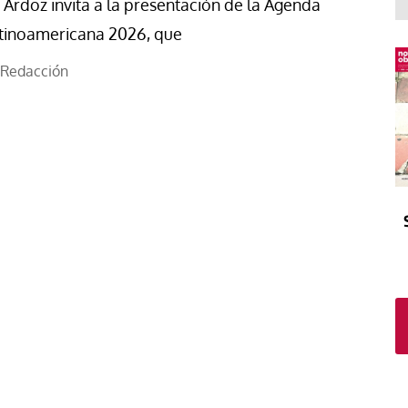
El atrio
Viñeta
 Ardoz invita a la presentación de la Agenda
tinoamericana 2026, que
In memoriam
Tribuna
Blog Sembrando sueños,
Redacción
recogiendo humanidad
Blog Mensajes guardados
La columna