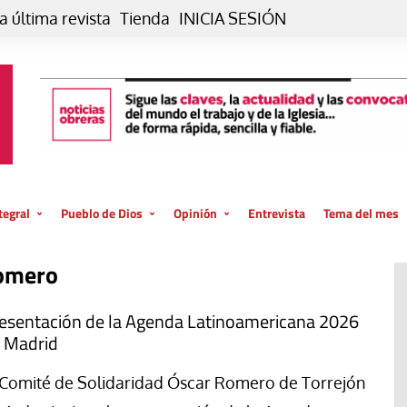
a última revista
Tienda
INICIA SESIÓN
tegral
Pueblo de Dios
Opinión
Entrevista
Tema del mes
liar, otro estilo
Iglesia
Editorial
Romero
posible
La oración de cada día
Blog De paso…
 la creación
Vaticano
Blog Eutopía
esentación de la Agenda Latinoamericana 2026
 Madrid
El termómetro
Blog El Evangelio del trabajo
El Evangelio en tu vida
Blog Desde mi azotea
 Comité de Solidaridad Óscar Romero de Torrejón