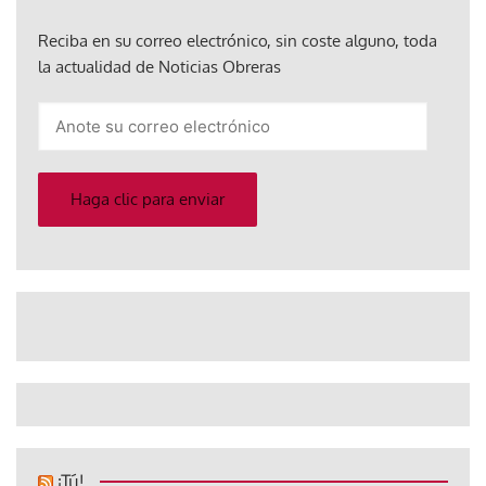
Reciba en su correo electrónico, sin coste alguno, toda
la actualidad de Noticias Obreras
Anote
su
correo
electrónico
Haga clic para enviar
¡Tú!