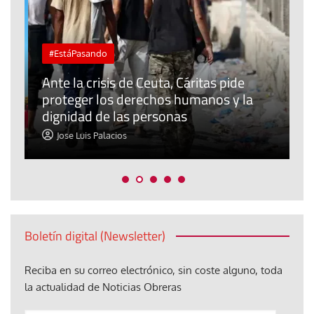
#EstáPasando
L
Ante la crisis de Ceuta, Cáritas pide
j
proteger los derechos humanos y la
t
dignidad de las personas
p
Jose Luis Palacios
Boletín digital (Newsletter)
Reciba en su correo electrónico, sin coste alguno, toda
la actualidad de Noticias Obreras