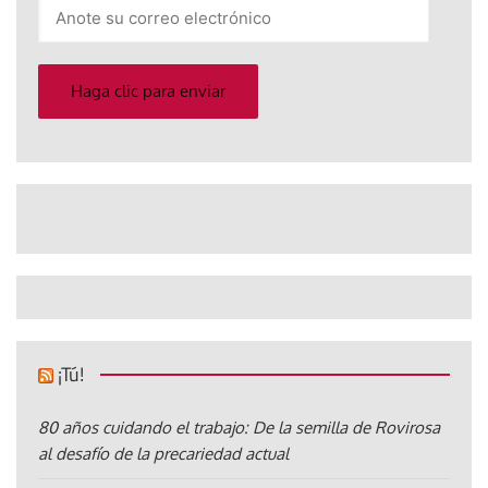
Anote
su
correo
electrónico
Haga clic para enviar
¡Tú!
80 años cuidando el trabajo: De la semilla de Rovirosa
al desafío de la precariedad actual