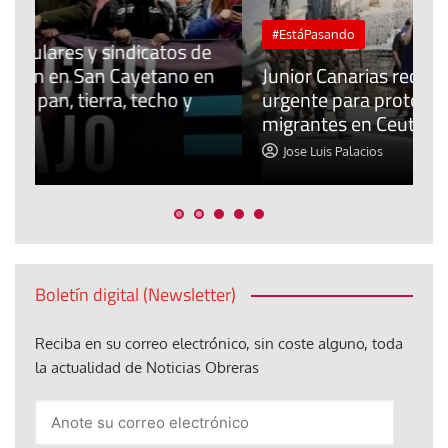
#EstáPasando
e
n
Junior Canarias reclama una respuesta
urgente para proteger a los menores
P
migrantes en Ceuta
y
Jose Luis Palacios
Boletín digital (Newsletter)
Reciba en su correo electrónico, sin coste alguno, toda
la actualidad de Noticias Obreras
Anote
su