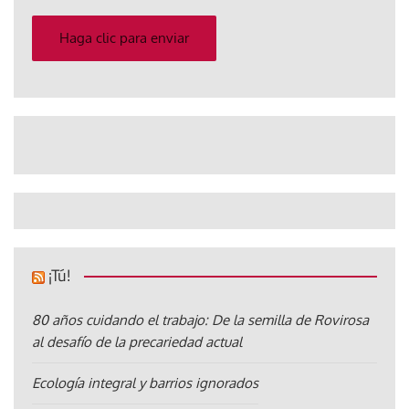
correo
electrónico
Haga clic para enviar
¡Tú!
80 años cuidando el trabajo: De la semilla de Rovirosa
al desafío de la precariedad actual
Ecología integral y barrios ignorados