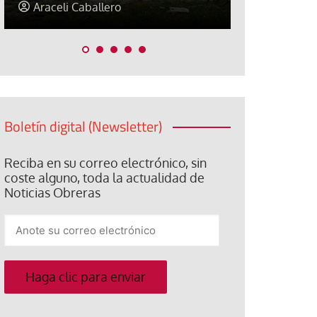
Jorge Hernández
Jose Luis P
Boletín digital (Newsletter)
Reciba en su correo electrónico, sin
coste alguno, toda la actualidad de
Noticias Obreras
Anote
su
correo
electrónico
Haga clic para enviar