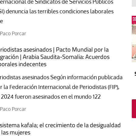
El atrio
Viñeta
ternacional de Sindicatos de Servicios Públicos
SI) denuncia las terribles condiciones laborales
In memoriam
Tribuna
e
Blog Sembrando sueños,
recogiendo humanidad
Paco Porcar
Blog Mensajes guardados
riodistas asesinados | Pacto Mundial por la
La columna
gración | Arabia Saudita-Somalia: Acuerdos
borales indecentes
riodistas asesinados Según información publicada
r la Federación Internacional de Periodistas (FIP),
 2024 fueron asesinados en el mundo 122
Paco Porcar
 sistema kafala; el crecimiento de la desigualdad
 las mujeres