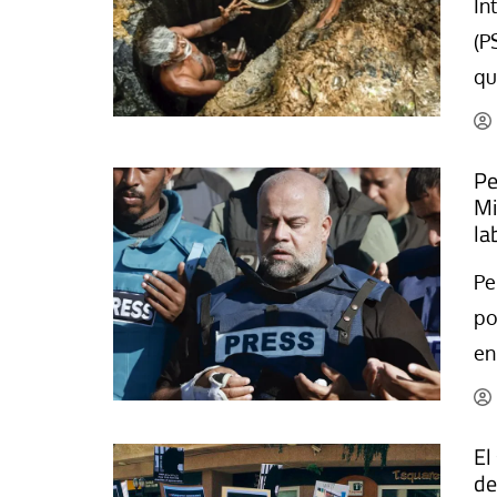
In
La mundialización
Cine
(P
El amor en el mundo
Dos minutos
qu
Los empobrecidos por el
Aplicaciones
mundo
Música
Radio — Mundo obrero hoy
Pe
Poesía
Vidas precarias
Mi
Relato
la
Pe
po
en
El
de