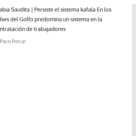
abia Saudita | Persiste el sistema kafala En los
íses del Golfo predomina un sistema en la
ntratación de trabajadores
Paco Porcar
El cuidado de la creación
erano
Revista de Verano
adora de la
El olor de la paz