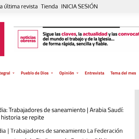
a última revista
Tienda
INICIA SESIÓN
tegral
Pueblo de Dios
Opinión
Entrevista
Tema del mes
liar, otro estilo
Iglesia
Editorial
posible
La oración de cada día
Blog De paso…
 la creación
Vaticano
Blog Eutopía
dia: Trabajadores de saneamiento | Arabia Saudí:
 historia se repite
El termómetro
Blog El Evangelio del trabajo
El Evangelio en tu vida
Blog Desde mi azotea
dia | Trabajadores de saneamiento La Federación