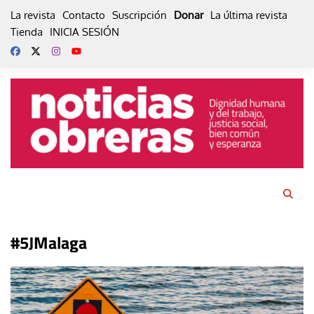
Skip
La revista
Contacto
Suscripción
Donar
La última revista
to
Tienda
INICIA SESIÓN
content
#5JMalaga