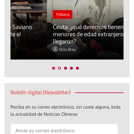
J
Tribuna
P
Ceuta: ¿qué derechos tienen los
E
menores de edad extranjeros que
m
llegaron?
c
Elisa Brey
Boletín digital (Newsletter)
Reciba en su correo electrónico, sin coste alguno, toda
la actualidad de Noticias Obreras
Anote