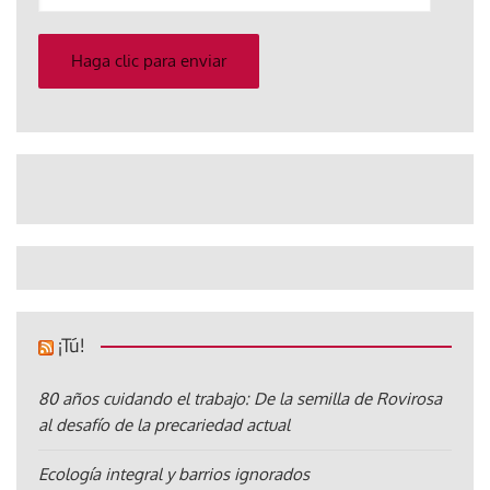
su
correo
electrónico
Haga clic para enviar
¡Tú!
80 años cuidando el trabajo: De la semilla de Rovirosa
al desafío de la precariedad actual
Ecología integral y barrios ignorados