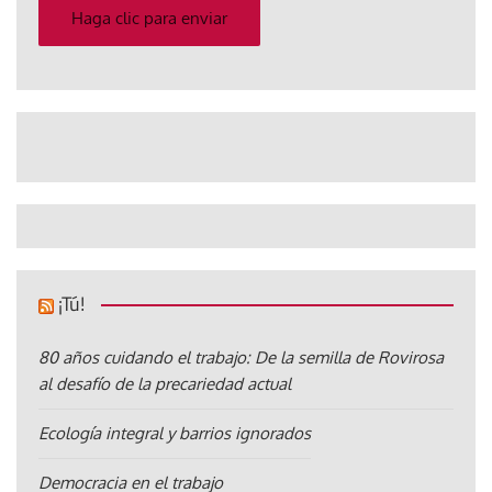
electrónico
Haga clic para enviar
¡Tú!
80 años cuidando el trabajo: De la semilla de Rovirosa
al desafío de la precariedad actual
Ecología integral y barrios ignorados
Democracia en el trabajo