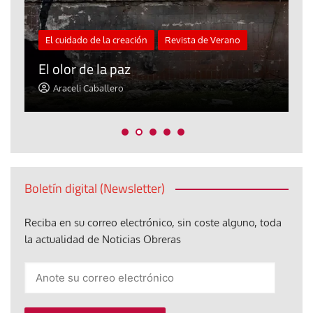
El cuidado de la creación
Revista de Verano
«
El olor de la paz
a
Araceli Caballero
Boletín digital (Newsletter)
Reciba en su correo electrónico, sin coste alguno, toda
la actualidad de Noticias Obreras
Anote
su
correo