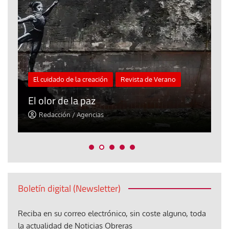
El cuidado de la creación
Revista de Verano
«
El olor de la paz
a
Redacción / Agencias
Boletín digital (Newsletter)
Reciba en su correo electrónico, sin coste alguno, toda
la actualidad de Noticias Obreras