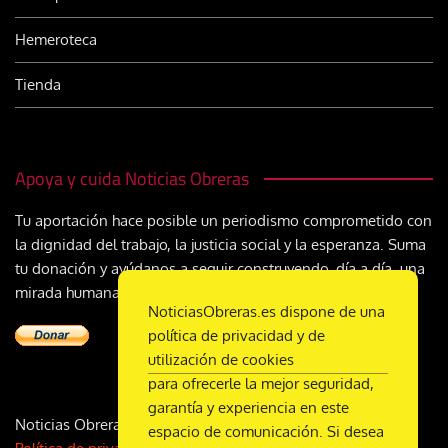
Hemeroteca
Tienda
Apoya y cuida Noticias Obreras
Tu aportación hace posible un periodismo comprometido con
la dignidad del trabajo, la justicia social y la esperanza. Suma
tu donación y ayúdanos a seguir construyendo, día a día, una
mirada humana y cristiana sobre el mundo del trabajo
NoticiasObreras.es dispone de una
política de privacidad y de
utilización de cookies
para ofrecerle la mejor seguridad,
garantía y experiencia en este
Noticias Obreras | DL M-2359-1958 | ISSN 2340-9231 |
espacio de comunicación. Si desea