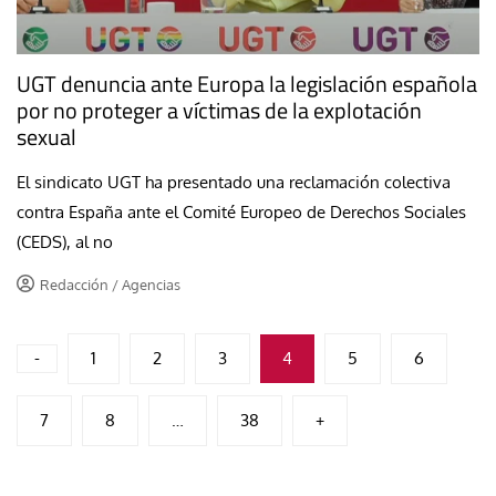
UGT denuncia ante Europa la legislación española
por no proteger a víctimas de la explotación
sexual
El sindicato UGT ha presentado una reclamación colectiva
contra España ante el Comité Europeo de Derechos Sociales
(CEDS), al no
Redacción / Agencias
Paginación
-
1
2
3
4
5
6
de
7
8
…
38
+
entradas