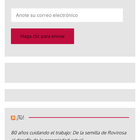
Anote
su
correo
electrónico
Haga clic para enviar
¡Tú!
80 años cuidando el trabajo: De la semilla de Rovirosa