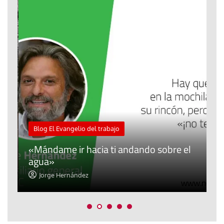
M
Blog El Evangelio del trabajo
A
«Mándame ir hacia ti andando sobre el
d
agua»
t
Jorge Hernández