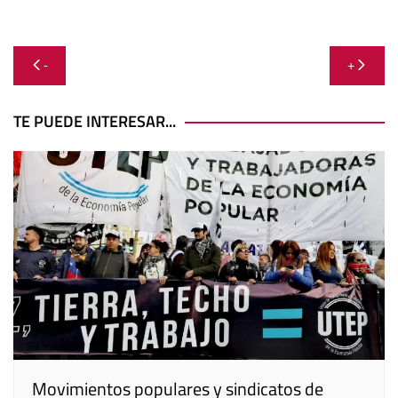
Navegación
-
+
de
entradas
TE PUEDE INTERESAR...
Movimientos populares y sindicatos de