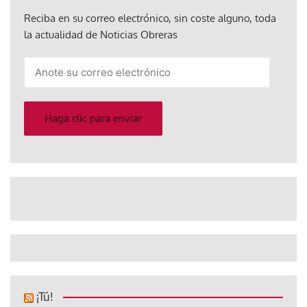
Reciba en su correo electrónico, sin coste alguno, toda
la actualidad de Noticias Obreras
Anote
su
correo
electrónico
Haga clic para enviar
¡Tú!