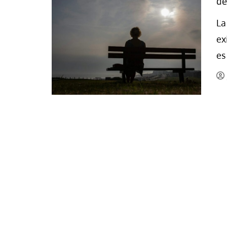
de
La mundialización
Cine
La
El amor en el mundo
Dos minutos
ex
Los empobrecidos por el
Aplicaciones
es
mundo
Música
Radio — Mundo obrero hoy
Poesía
Vidas precarias
Relato