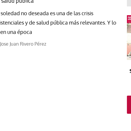
 salud pública
El atrio
Viñeta
In memoriam
Tribuna
 soledad no deseada es una de las crisis
Blog Sembrando sueños,
istenciales y de salud pública más relevantes. Y lo
recogiendo humanidad
 en una época
Blog Mensajes guardados
Jose Juan Rivero Pérez
La columna