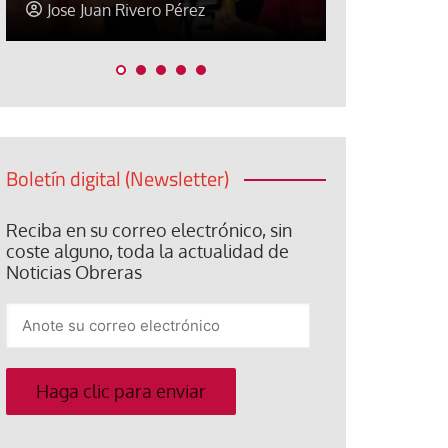
Jose Juan Rivero Pérez
Jose Juan R
Boletín digital (Newsletter)
Reciba en su correo electrónico, sin
coste alguno, toda la actualidad de
Noticias Obreras
Anote
su
correo
electrónico
Haga clic para enviar