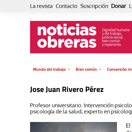
Skip
La revista
Contacto
Suscripción
Donar
L
to
content
Mundo del trabajo
Bien común
Conversión in
Datos e indicadores
Política
Otra vida fami
Jose Juan Rivero Pérez
de vida… es 
El trabajo es para la vida
Economía
El cuidado de
GlobalizAcción
Profesor universitario. Intervención psicol
Experiencia
psicología de la salud, experto en psicolog
INFOR. Boletín informativo del
MMTC
Cultura
El
Laboral
Libro