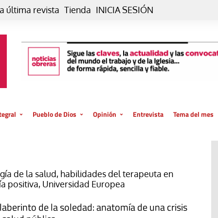
a última revista
Tienda
INICIA SESIÓN
tegral
Pueblo de Dios
Opinión
Entrevista
Tema del mes
liar, otro estilo
Iglesia
Editorial
posible
La oración de cada día
Blog De paso…
 la creación
Vaticano
Blog Eutopía
ogía de la salud, habilidades del terapeuta en
ía positiva, Universidad Europea
El termómetro
Blog El Evangelio del trabajo
El Evangelio en tu vida
Blog Desde mi azotea
 laberinto de la soledad: anatomía de una crisis