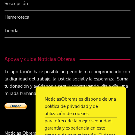
Suscripción
Hemeroteca
Tienda
Apoya y cuida Noticias Obreras
Tu aportación hace posible un periodismo comprometido con
la dignidad del trabajo, la justicia social y la esperanza. Suma
tu donación y ayúdanos a seguir construyendo, día a día, una
mirada humana y cristiana sobre el mundo del trabajo
NoticiasObreras.es dispone de una
política de privacidad y de
utilización de cookies
para ofrecerle la mejor seguridad,
garantía y experiencia en este
Noticias Obreras | DL M-2359-1958 | ISSN 2340-9231 |