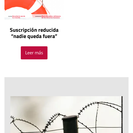
Suscripción reducida
“nadie queda fuera”
Leer más