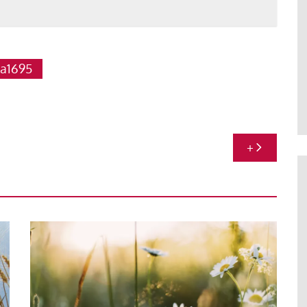
ta1695
+