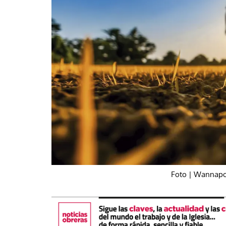
La mundialización
Cine
El amor en el mundo
Dos minutos
Los empobrecidos por el
Aplicaciones
mundo
Música
Radio — Mundo obrero hoy
Poesía
Vidas precarias
Relato
Foto | Wannapo