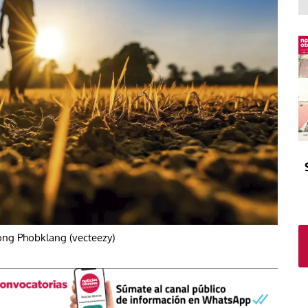
El atrio
Viñeta
In memoriam
Tribuna
Blog Sembrando sueños,
recogiendo humanidad
Blog Mensajes guardados
La columna
ng Phobklang (vecteezy)