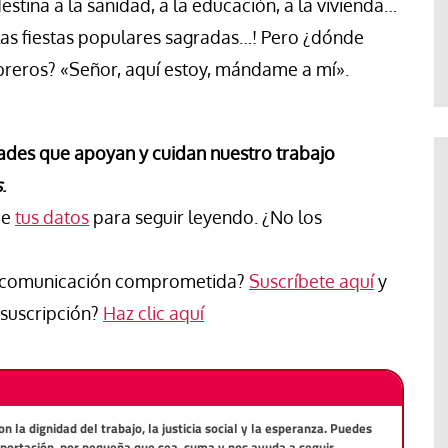
destina a la sanidad, a la educación, a la vivienda…
Jose Luis Palacios
 y las fiestas populares sagradas…! Pero ¿dónde
breros? «Señor, aquí estoy, mándame a mí».
ades que apoyan y cuidan nuestro trabajo
s
.
ce
tus datos
para seguir leyendo. ¿No los
de comunicación comprometida?
Suscríbete aquí
y
suscripción?
Haz clic aquí
la dignidad del trabajo, la justicia social y la esperanza. Puedes
aportación, por pequeña que sea, suma y nos ayuda a seguir