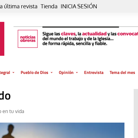
a última revista
Tienda
INICIA SESIÓN
tegral
Pueblo de Dios
Opinión
Entrevista
Tema del mes
liar, otro estilo
Iglesia
Editorial
ado
posible
La oración de cada día
Blog De paso…
 la creación
Vaticano
Blog Eutopía
o en tu vida
El termómetro
Blog El Evangelio del trabajo
El Evangelio en tu vida
Blog Desde mi azotea