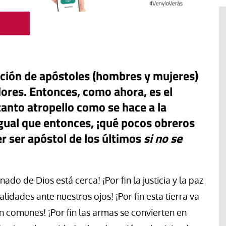
ación de apóstoles (hombres y mujeres)
ores. Entonces, como ahora, es el
anto atropello como se hace a la
gual que entonces, ¡qué pocos obreros
r ser apóstol de los últimos
si no se
r de la
e Argentina:
 se retira o
do de Dios está cerca! ¡Por fin la justicia y la paz
#EstáPasando
ientos
lidades ante nuestros ojos! ¡Por fin esta tierra va
 la
León XIV anima a ser “artífices de
son comunes! ¡Por fin las armas se convierten en
paz”