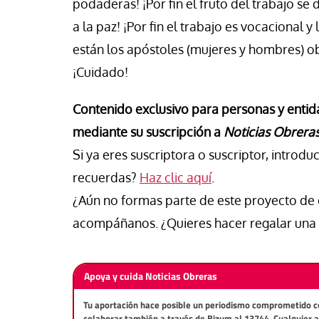
podaderas! ¡Por fin el fruto del trabajo se 
isa Brey
Jose Luis Palacios
a la paz! ¡Por fin el trabajo es vocacional
están los apóstoles (mujeres y hombres) o
¡Cuidado!
Contenido exclusivo para personas y entid
mediante su suscripción a
Noticias Obrera
Si ya eres suscriptora o suscriptor, introdu
recuerdas?
Haz clic aquí
.
¿Aún no formas parte de este proyecto 
acompáñanos. ¿Quieres hacer regalar una 
Apoya y cuida Noticias Obreras
Tu aportación hace posible un periodismo comprometido con 
colaborar también a través de Bizum al 13744. Cualquier 