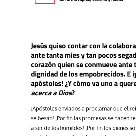
Jesús quiso contar con la colabor
ante tanta mies y tan pocos segad
corazón quien se conmueve ante t
dignidad de los empobrecidos. E i
apóstoles! ¿Y cómo va uno a quere
#EstáPasando
acerca a Dios
?
José Ruiz, trabajado
Economía Popular d
buna
“Allí donde el Estado
¡Apóstoles enviados a proclamar que el reina
a: ¿qué derechos tienen los
fracasa, los movim
se besan! ¡Por fin las promesas se hacen rea
res de edad extranjeros
populares sostienen
a ser de los humildes! ¡Por fin los bienes 
llegaron?
comunidad”