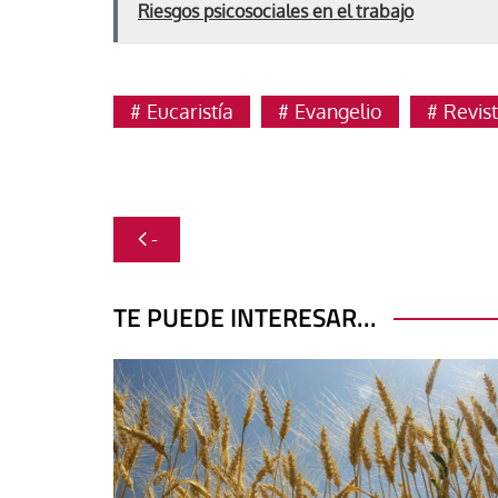
Riesgos psicosociales en el trabajo
Eucaristía
Evangelio
Revis
Navegación
-
de
entradas
TE PUEDE INTERESAR...