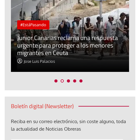
#EstáPasando
e
n
Junior Canarias reclama una respuesta
urgente para proteger a los menores
P
migrantes en Ceuta
y
Jose Luis Palacios
Boletín digital (Newsletter)
Reciba en su correo electrónico, sin coste alguno, toda
la actualidad de Noticias Obreras