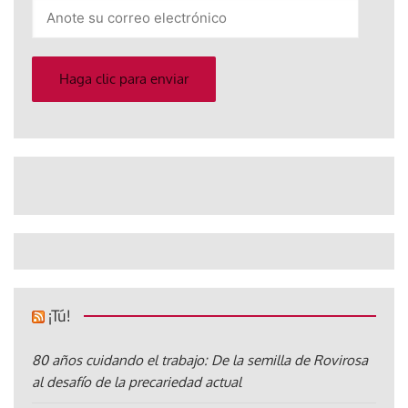
Anote
su
correo
electrónico
Haga clic para enviar
¡Tú!
80 años cuidando el trabajo: De la semilla de Rovirosa
al desafío de la precariedad actual