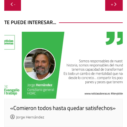
Navegación
-
+
de
entradas
TE PUEDE INTERESAR...
«Comieron todos hasta quedar satisfechos»
Jorge Hernández