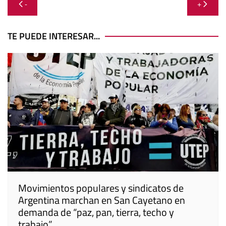
Navegación
-
+
de
entradas
TE PUEDE INTERESAR...
Movimientos populares y sindicatos de
Argentina marchan en San Cayetano en
demanda de “paz, pan, tierra, techo y
trabajo”