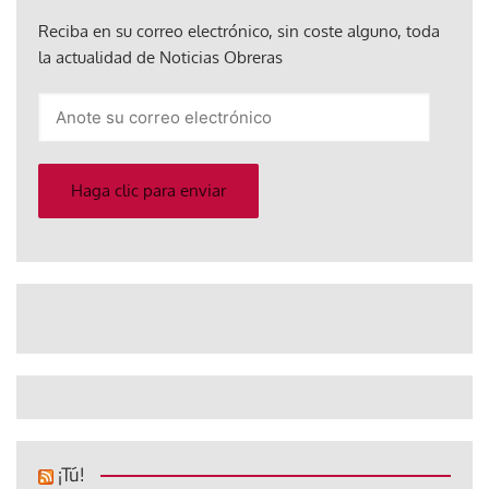
Reciba en su correo electrónico, sin coste alguno, toda
la actualidad de Noticias Obreras
Anote
su
correo
electrónico
Haga clic para enviar
¡Tú!