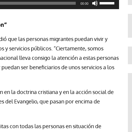
Utiliza
00:00
las
teclas
ón”
de
dió que las personas migrantes puedan vivir y
flecha
os y servicios públicos. “Ciertamente, somos
arriba/abajo
 nacional lleva consigo la atención a estas personas
para
 puedan ser beneficiarios de unos servicios a los
aumentar
o
disminuir
n la doctrina cristiana y en la acción social de
el
lores del Evangelio, que pasan por encima de
volumen.
ritas con todas las personas en situación de