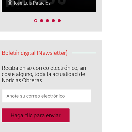
Jose Luis Palacios
Paco (Quis
Boletín digital (Newsletter)
Reciba en su correo electrónico, sin
coste alguno, toda la actualidad de
Noticias Obreras
Anote
su
correo
electrónico
Haga clic para enviar