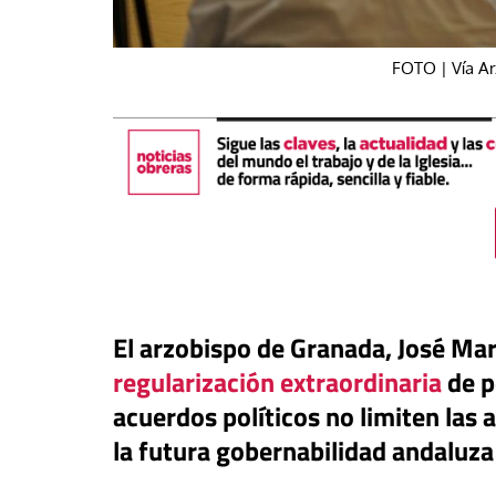
FOTO | Vía A
El arzobispo de Granada, José Mar
buna
regularización extraordinaria
de p
a: una pieza más en el
acuerdos políticos no limiten las 
ero para el iliberalismo que
Tribuna
la futura gobernabilidad andaluza
ta contra las democracias
 mundo
La otra orilla