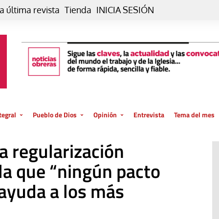
a última revista
Tienda
INICIA SESIÓN
tegral
Pueblo de Dios
Opinión
Entrevista
Tema del mes
liar, otro estilo
Iglesia
Editorial
a regularización
posible
La oración de cada día
Blog De paso…
 la creación
la que “ningún pacto
Vaticano
Blog Eutopía
 ayuda a los más
El termómetro
Blog El Evangelio del trabajo
El Evangelio en tu vida
Blog Desde mi azotea