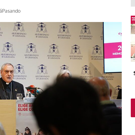
El atrio
Viñeta
táPasando
In memoriam
Tribuna
Blog Sembrando sueños,
recogiendo humanidad
Blog Mensajes guardados
La columna