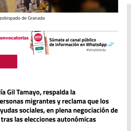
rzobispado de Granada
ía Gil Tamayo, respalda la
#EstáPasando
ersonas migrantes y reclama que los
Movimientos populares y
ayudas sociales, en plena negociación de
sindicatos de Argentina marchan
 tras las elecciones autonómicas
en San Cayetano en demanda de
“paz, pan, tierra, techo y trabajo”