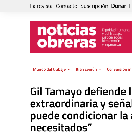
Skip
La revista
Contacto
Suscripción
Donar
L
to
content
Mundo del trabajo
Bien común
Conversión in
Datos e indicadores
Política
Otra vida fami
Gil Tamayo defiende l
de vida… es 
El trabajo es para la vida
Economía
El cuidado de
extraordinaria y seña
GlobalizAcción
Experiencia
puede condicionar la
INFOR. Boletín informativo del
MMTC
Cultura
necesitados”
Laboral
Libro