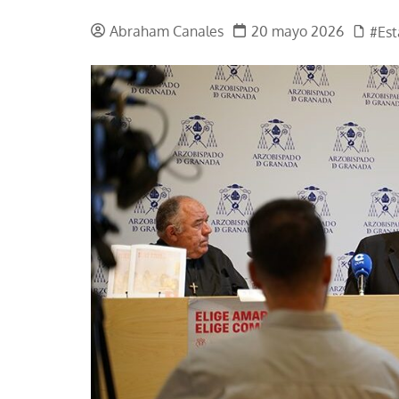
La mundialización
Cine
Abraham Canales
20 mayo 2026
#Es
El amor en el mundo
Dos minutos
Los empobrecidos por el
Aplicaciones
mundo
Música
Radio — Mundo obrero hoy
Poesía
Vidas precarias
Relato