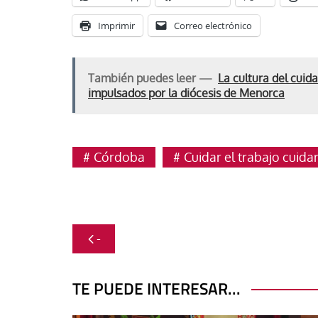
Imprimir
Correo electrónico
También puedes leer —
La cultura del cuid
impulsados por la diócesis de Menorca
Córdoba
Cuidar el trabajo cuidar
Navegación
-
de
entradas
TE PUEDE INTERESAR...