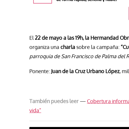
El
22 de mayo a las 19h, la Hermandad Obr
organiza una
charla
sobre la campaña:
“Cu
parroquia de San Francisco de Palma del 
Ponente:
Juan de la Cruz Urbano López
, mi
táPasando
También puedes leer
—
Cobertura informat
or Canarias reclama una
Libro
Revista de V
uesta urgente para proteger
vida”
s menores migrantes en
Potencia transform
ta
dulzura y la paz