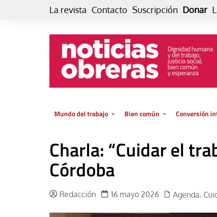
Skip
La revista
Contacto
Suscripción
Donar
L
to
content
Mundo del trabajo
Bien común
Conversión in
Datos e indicadores
Política
Otra vida fami
Charla: “Cuidar el tra
de vida… es 
El trabajo es para la vida
Economía
El cuidado de
Córdoba
GlobalizAcción
Experiencia
INFOR. Boletín informativo del
MMTC
Cultura
Redacción
16 mayo 2026
Agenda
Cuid
,
Laboral
Libro