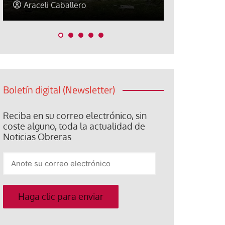
Jorge Hernández
Jose Luis P
Boletín digital (Newsletter)
Reciba en su correo electrónico, sin
coste alguno, toda la actualidad de
Noticias Obreras
Anote
su
correo
electrónico
Haga clic para enviar