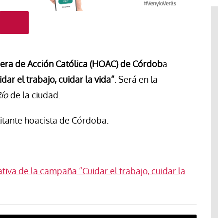
era de Acción Católica (HOAC) de Córdob
a
idar el trabajo, cuidar la vida”
. Será en la
Río
de la ciudad.
litante hoacista de Córdoba.
iva de la campaña “Cuidar el trabajo, cuidar la
El cuidado de la creación
erano
Revista de Verano
adora de la
El olor de la paz