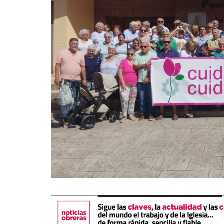
La mundialización
Cine
El amor en el mundo
Dos minutos
Los empobrecidos por el
Aplicaciones
mundo
Música
Radio — Mundo obrero hoy
Poesía
Vidas precarias
Relato