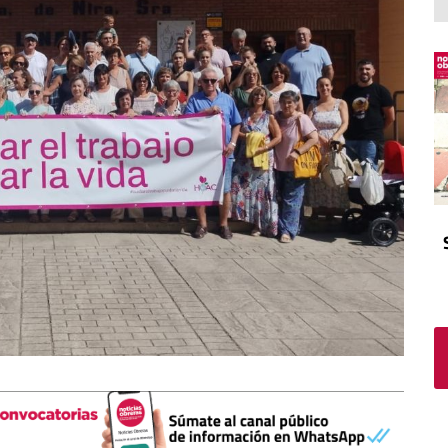
El atrio
Viñeta
In memoriam
Tribuna
Blog Sembrando sueños,
recogiendo humanidad
Blog Mensajes guardados
La columna