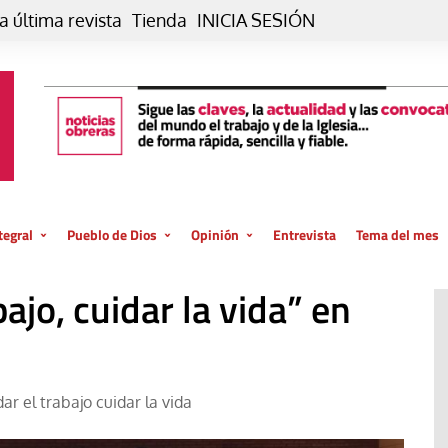
a última revista
Tienda
INICIA SESIÓN
tegral
Pueblo de Dios
Opinión
Entrevista
Tema del mes
liar, otro estilo
Iglesia
Editorial
bajo, cuidar la vida” en
posible
La oración de cada día
Blog De paso…
 la creación
Vaticano
Blog Eutopía
El termómetro
Blog El Evangelio del trabajo
ar el trabajo cuidar la vida
El Evangelio en tu vida
Blog Desde mi azotea