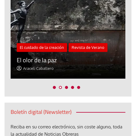
El cuidado de la creación
Revista de Verano
«
El olor de la paz
a
Araceli Caballero
Boletín digital (Newsletter)
Reciba en su correo electrónico, sin coste alguno, toda
la actualidad de Noticias Obreras