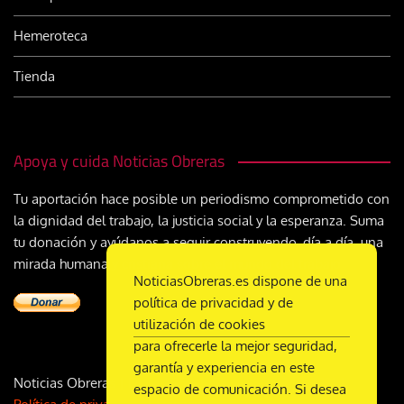
Hemeroteca
Tienda
Apoya y cuida Noticias Obreras
Tu aportación hace posible un periodismo comprometido con
la dignidad del trabajo, la justicia social y la esperanza. Suma
tu donación y ayúdanos a seguir construyendo, día a día, una
mirada humana y cristiana sobre el mundo del trabajo
NoticiasObreras.es dispone de una
política de privacidad y de
utilización de cookies
para ofrecerle la mejor seguridad,
garantía y experiencia en este
Noticias Obreras | DL M-2359-1958 | ISSN 2340-9231 |
espacio de comunicación. Si desea