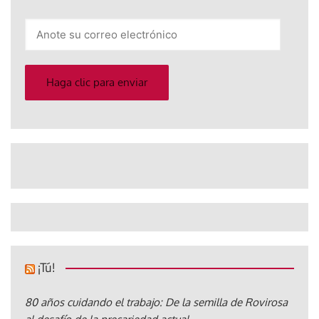
Anote
su
correo
electrónico
Haga clic para enviar
¡Tú!
80 años cuidando el trabajo: De la semilla de Rovirosa