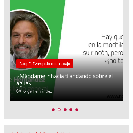
M
Blog El Evangelio del trabajo
A
«Mándame ir hacia ti andando sobre el
d
agua»
t
Jorge Hernández