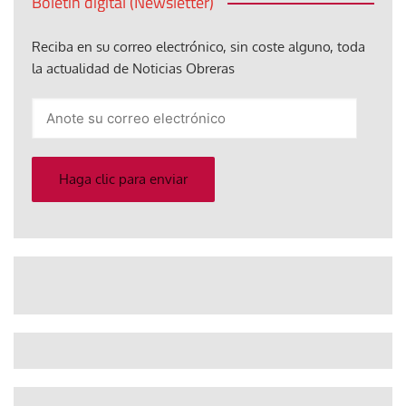
Boletín digital (Newsletter)
Reciba en su correo electrónico, sin coste alguno, toda
la actualidad de Noticias Obreras
Anote
su
correo
electrónico
Haga clic para enviar