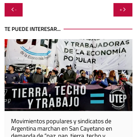
Navegación
-
+
de
entradas
TE PUEDE INTERESAR...
Movimientos populares y sindicatos de
Argentina marchan en San Cayetano en
demanda de “paz, pan, tierra, techo y