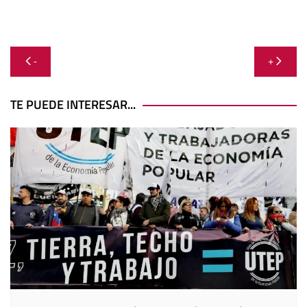
Navegación
-
+
de
entradas
TE PUEDE INTERESAR...