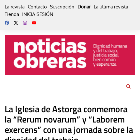
Skip
La revista
Contacto
Suscripción
Donar
La última revista
to
Tienda
INICIA SESIÓN
content
La Iglesia de Astorga conmemora
la “Rerum novarum” y “Laborem
exercens” con una jornada sobre la
dignidad del trabajo