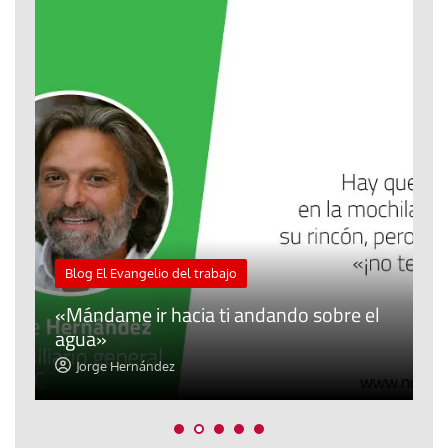
M
Blog El Evangelio del trabajo
A
«Mándame ir hacia ti andando sobre el
d
agua»
t
Jorge Hernández