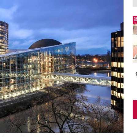
El atrio
Viñeta
In memoriam
Tribuna
Blog Sembrando sueños,
recogiendo humanidad
Blog Mensajes guardados
La columna