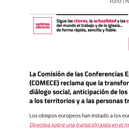
FOTO | P
La Comisión de las Conferencias 
(COMECE) reclama que la transfo
diálogo social, anticipación de lo
táPasando
a los territorios y a las personas 
#EstáPasando
oral de Migraciones pide una
uesta urgente para más de
León XIV visitará U
Los obispos europeos han instado a los eur
00 menores que permanecen
Argentina y Perú a p
euta
noviembre
Directiva sobre una transición justa en el 