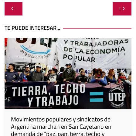
Navegación
-
+
de
entradas
TE PUEDE INTERESAR...
Movimientos populares y sindicatos de
Argentina marchan en San Cayetano en
demanda de “paz, pan, tierra, techo y