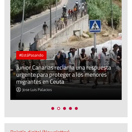
#EstáPasando
e
n
Junior Canarias reclama una respuesta
urgente para proteger a los menores
P
migrantes en Ceuta
y
Jose Luis Palacios