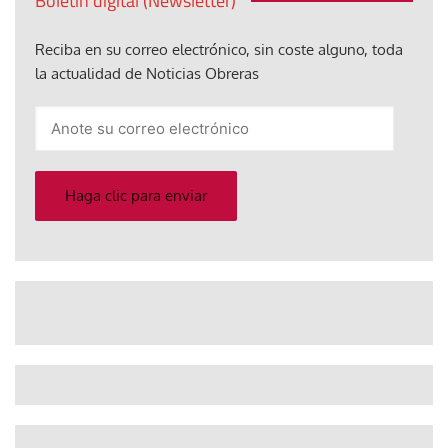
Boletín digital (Newsletter)
Reciba en su correo electrónico, sin coste alguno, toda
la actualidad de Noticias Obreras
Anote
su
correo
electrónico
Haga clic para enviar