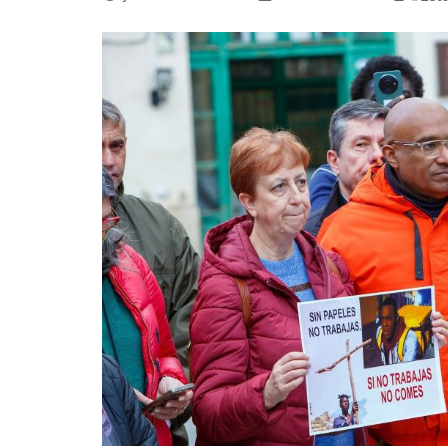
La mundialización
Cine
El amor en el mundo
Dos minutos
Los empobrecidos por el
Aplicaciones
mundo
Música
Radio — Mundo obrero hoy
Poesía
Vidas precarias
Relato