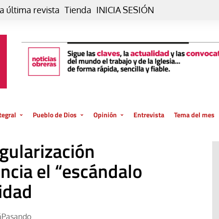
a última revista
Tienda
INICIA SESIÓN
tegral
Pueblo de Dios
Opinión
Entrevista
Tema del mes
liar, otro estilo
Iglesia
Editorial
gularización
posible
La oración de cada día
Blog De paso…
 la creación
ncia el “escándalo
Vaticano
Blog Eutopía
ridad
El termómetro
Blog El Evangelio del trabajo
El Evangelio en tu vida
Blog Desde mi azotea
áPasando