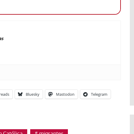
as
reads
Bluesky
Mastodon
Telegram
 Católica
migrantes