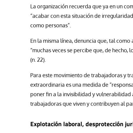
se Luis Palacios
Jose Luis Palacios
La organización recuerda que ya en un co
“acabar con esta situación de irregularida
como personas”.
En la misma línea, denuncia que, tal como 
“muchas veces se percibe que, de hecho, 
(n. 22).
Para este movimiento de trabajadoras y tra
extraordinaria es una medida de “responsabi
poner fin a la invisibilidad y vulnerabilid
trabajadoras que viven y contribuyen al pa
Explotación laboral, desprotección jurí