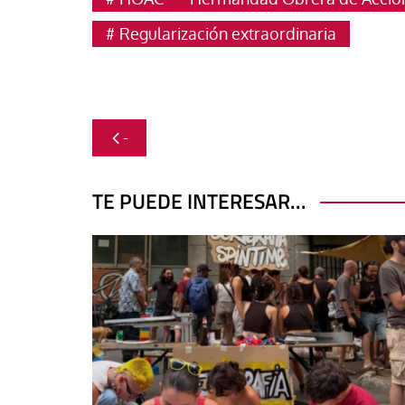
Regularización extraordinaria
Navegación
-
de
entradas
TE PUEDE INTERESAR...