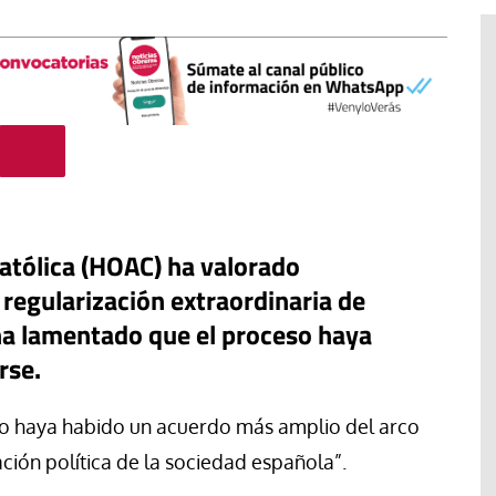
atólica (HOAC) ha valorado
 regularización extraordinaria de
ha lamentado que el proceso haya
#EstáPasando
rse.
“Aquí se está defendiendo la
ruguay,
democracia” afirma Roberto
no haya habido un acuerdo más amplio del arco
rincipios de
Saviano ante la comunidad que
ación política de la sociedad española”.
resiste el desalojo de Spin Time