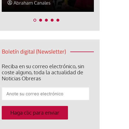
Elisa Brey
Jose Luis P
Boletín digital (Newsletter)
Reciba en su correo electrónico, sin
coste alguno, toda la actualidad de
Noticias Obreras
Anote
su
correo
electrónico
Haga clic para enviar