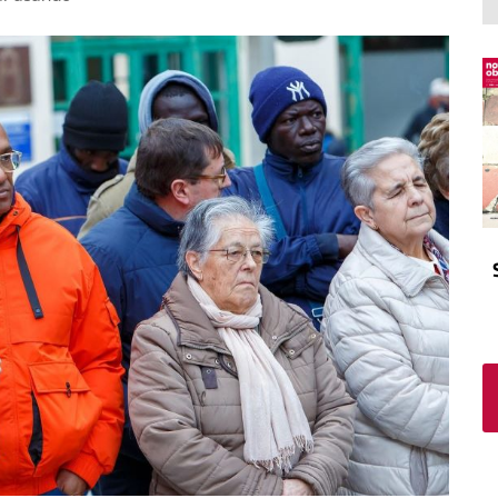
El atrio
Viñeta
In memoriam
Tribuna
Blog Sembrando sueños,
recogiendo humanidad
Blog Mensajes guardados
La columna