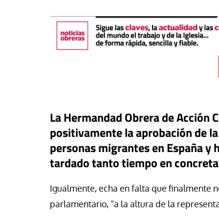
La Hermandad Obrera de Acción C
positivamente la aprobación de la
personas migrantes en España y 
táPasando
tardado tanto tiempo en concreta
#EstáPasando
oral de Migraciones pide una
uesta urgente para más de
León XIV visitará U
Igualmente, echa en falta que finalmente 
00 menores que permanecen
Argentina y Perú a p
parlamentario, “a la altura de la represent
euta
noviembre