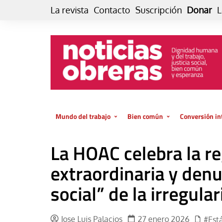
Skip
La revista
Contacto
Suscripción
Donar
L
to
content
Mundo del trabajo
Bien común
Conversión in
Datos e indicadores
Política
Otra vida fami
La HOAC celebra la re
de vida… es 
El trabajo es para la vida
Economía
El cuidado de
extraordinaria y denu
GlobalizAcción
Experiencia
social” de la irregula
INFOR. Boletín informativo del
MMTC
Cultura
Laboral
Libro
Jose Luis Palacios
27 enero 2026
#Est