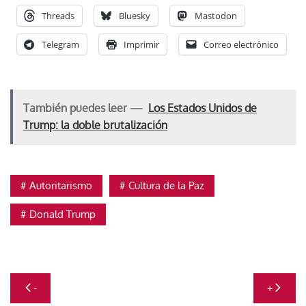
Threads
Bluesky
Mastodon
Telegram
Imprimir
Correo electrónico
También puedes leer —
Los Estados Unidos de
Trump: la doble brutalización
Autoritarismo
Cultura de la Paz
Donald Trump
Navegación
-
+