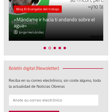
M
Blog El Evangelio del trabajo
A
«Mándame ir hacia ti andando sobre el
d
agua»
t
Jorge Hernández
Boletín digital (Newsletter)
Reciba en su correo electrónico, sin coste alguno, toda
la actualidad de Noticias Obreras
Anote
su
correo