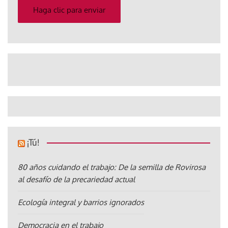
electrónico
Haga clic para enviar
¡Tú!
80 años cuidando el trabajo: De la semilla de Rovirosa
al desafío de la precariedad actual
Ecología integral y barrios ignorados
Democracia en el trabajo