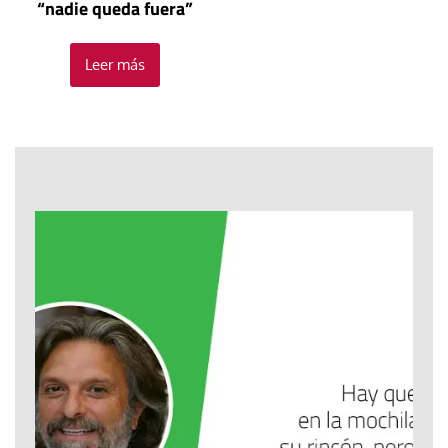
“nadie queda fuera”
Leer más