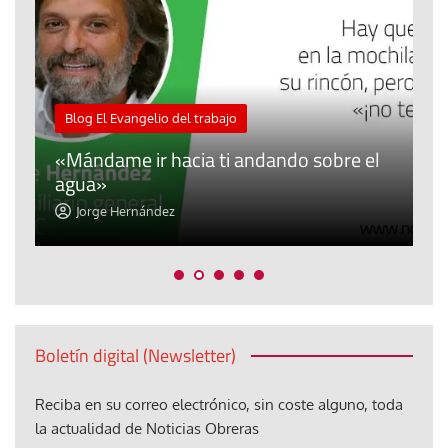
M
Blog El Evangelio del trabajo
A
«Mándame ir hacia ti andando sobre el
d
agua»
t
Jorge Hernández
Boletín digital (Newsletter)
Reciba en su correo electrónico, sin coste alguno, toda
la actualidad de Noticias Obreras