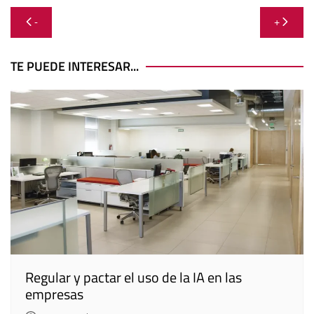
Navegación
-
+
de
entradas
TE PUEDE INTERESAR...
Regular y pactar el uso de la IA en las
empresas