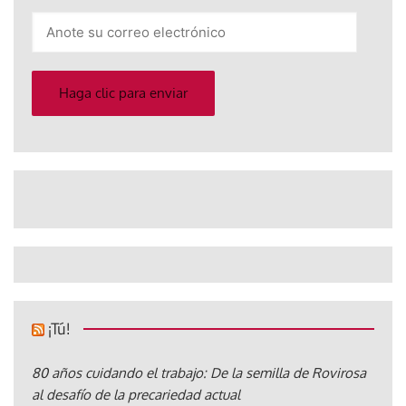
Anote
su
correo
electrónico
Haga clic para enviar
¡Tú!
80 años cuidando el trabajo: De la semilla de Rovirosa
al desafío de la precariedad actual