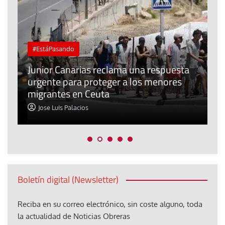
#EstáPasando
e
n
Junior Canarias reclama una respuesta
urgente para proteger a los menores
P
migrantes en Ceuta
y
Jose Luis Palacios
Boletín digital (Newsletter)
Reciba en su correo electrónico, sin coste alguno, toda
la actualidad de Noticias Obreras