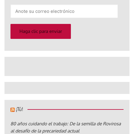
Anote
su
correo
electrónico
Haga clic para enviar
¡Tú!
80 años cuidando el trabajo: De la semilla de Rovirosa
al desafío de la precariedad actual