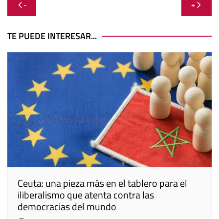
Navegación
-
+
de
entradas
TE PUEDE INTERESAR...
Ceuta: una pieza más en el tablero para el
iliberalismo que atenta contra las
democracias del mundo