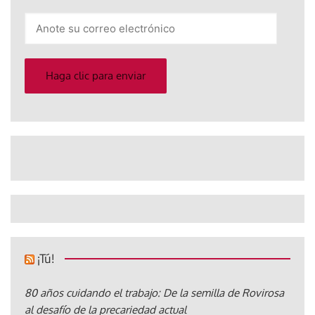
Anote
su
correo
electrónico
Haga clic para enviar
¡Tú!
80 años cuidando el trabajo: De la semilla de Rovirosa
al desafío de la precariedad actual