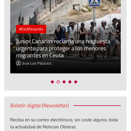
#EstáPasando
e
n
Junior Canarias reclama una respuesta
urgente para proteger a los menores
P
migrantes en Ceuta
y
Jose Luis Palacios
Boletín digital (Newsletter)
Reciba en su correo electrónico, sin coste alguno, toda
la actualidad de Noticias Obreras