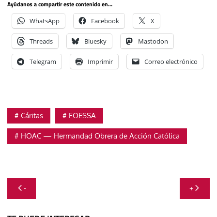
Ayúdanos a compartir este contenido en...
WhatsApp
Facebook
X
Threads
Bluesky
Mastodon
Telegram
Imprimir
Correo electrónico
Cáritas
FOESSA
HOAC — Hermandad Obrera de Acción Católica
Navegación
-
+
de