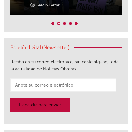
Sergio Ferrari
Boletín digital (Newsletter)
Reciba en su correo electrónico, sin coste alguno, toda
la actualidad de Noticias Obreras
Anote
su
correo
electrónico
Haga clic para enviar