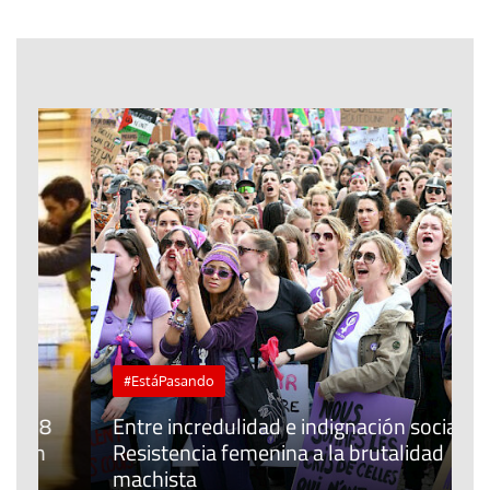
#EstáPasando
Entre incredulidad e indignación social:
Resistencia femenina a la brutalidad
L
machista
e