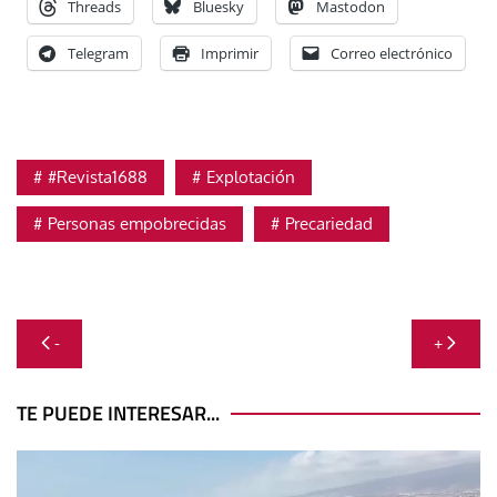
Threads
Bluesky
Mastodon
Telegram
Imprimir
Correo electrónico
#Revista1688
Explotación
Personas empobrecidas
Precariedad
Navegación
-
+
de
entradas
TE PUEDE INTERESAR...