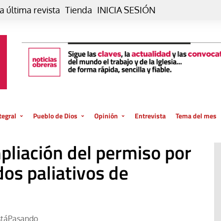
a última revista
Tienda
INICIA SESIÓN
tegral
Pueblo de Dios
Opinión
Entrevista
Tema del mes
liar, otro estilo
Iglesia
Editorial
pliación del permiso por
posible
La oración de cada día
Blog De paso…
 la creación
dos paliativos de
Vaticano
Blog Eutopía
El termómetro
Blog El Evangelio del trabajo
El Evangelio en tu vida
Blog Desde mi azotea
stáPasando