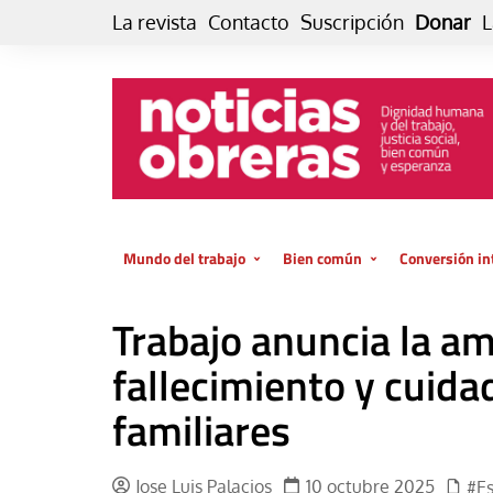
Skip
La revista
Contacto
Suscripción
Donar
L
to
content
Mundo del trabajo
Bien común
Conversión in
Datos e indicadores
Política
Otra vida fami
Trabajo anuncia la am
de vida… es 
El trabajo es para la vida
Economía
El cuidado de
fallecimiento y cuida
GlobalizAcción
Experiencia
familiares
INFOR. Boletín informativo del
MMTC
Cultura
Laboral
Libro
Jose Luis Palacios
10 octubre 2025
#E