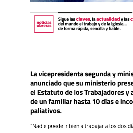
La vicepresidenta segunda y minis
anunciado que su ministerio pres
el Estatuto de los Trabajadores y 
táPasando
de un familiar hasta 10 días e in
or Canarias reclama una
paliativos.
Libro
Revista de V
uesta urgente para proteger
s menores migrantes en
Potencia transform
“Nadie puede ir bien a trabajar a los dos d
ta
dulzura y la paz