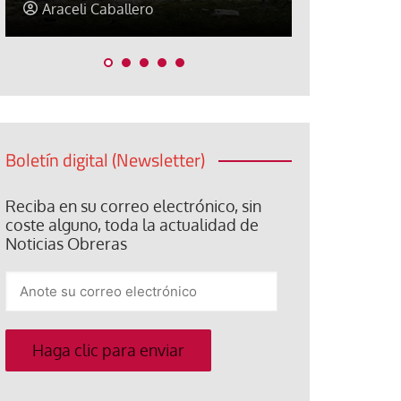
Jorge Hernández
Jose Luis P
Boletín digital (Newsletter)
Reciba en su correo electrónico, sin
coste alguno, toda la actualidad de
Noticias Obreras
Anote
su
correo
electrónico
Haga clic para enviar