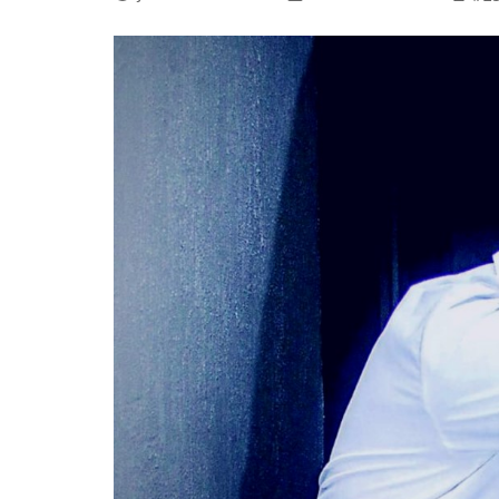
La mundialización
Cine
El amor en el mundo
Dos minutos
Los empobrecidos por el
Aplicaciones
mundo
Música
Radio — Mundo obrero hoy
Poesía
Vidas precarias
Relato