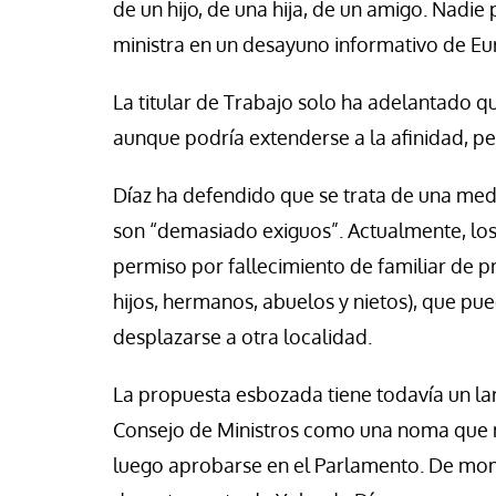
de un hijo, de una hija, de un amigo. Nadie
se Luis Palacios
Paco (Quisco) Vicen
ministra en un desayuno informativo de Eu
La titular de Trabajo solo ha adelantado 
aunque podría extenderse a la afinidad, p
Díaz ha defendido que se trata de una me
son “demasiado exiguos”. Actualmente, los
permiso por fallecimiento de familiar de 
hijos, hermanos, abuelos y nietos), que pu
desplazarse a otra localidad.
La propuesta esbozada tiene todavía un la
Consejo de Ministros como una noma que m
luego aprobarse en el Parlamento. De mom