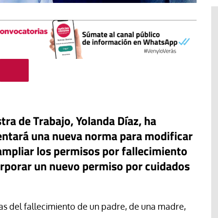
tra de Trabajo, Yolanda Díaz, ha
entará una nueva norma para modificar
ampliar los permisos por fallecimiento
corporar un nuevo permiso por cuidados
El cuidado de la creación
erano
Revista de Verano
adora de la
ías del fallecimiento de un padre, de una madre,
El olor de la paz