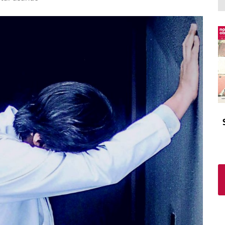
El atrio
Viñeta
In memoriam
Tribuna
Blog Sembrando sueños,
recogiendo humanidad
Blog Mensajes guardados
La columna