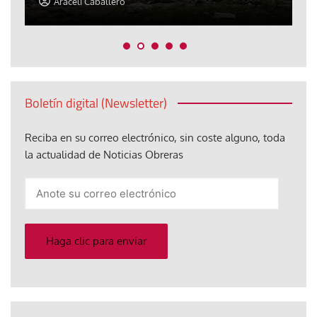
Araceli Caballero
Boletín digital (Newsletter)
Reciba en su correo electrónico, sin coste alguno, toda
la actualidad de Noticias Obreras
Anote
su
correo
electrónico
Haga clic para enviar