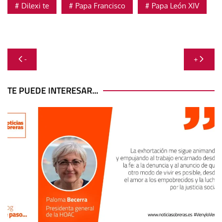
Dilexi te
Papa Francisco
Papa León XIV
Navegación
-
+
de
entradas
TE PUEDE INTERESAR...