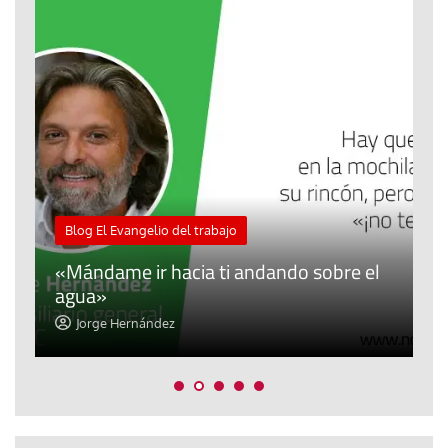
M
Blog El Evangelio del trabajo
A
«Mándame ir hacia ti andando sobre el
d
agua»
t
Jorge Hernández