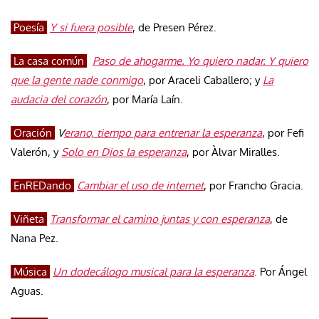
Poesía
Y si fuera posible
, de Presen Pérez.
La casa común
Paso de ahogarme. Yo quiero nadar. Y quiero
que la gente nade conmigo
, por Araceli Caballero; y
La
audacia del corazón
, por María Laín.
Oración
V
erano, tiempo para entrenar la esperanza
, por Fefi
Valerón, y
Solo en Dios la esperanza
, por Àlvar Miralles.
EnREDando
Cambiar el uso de internet
, por Francho Gracia.
Viñeta
Transformar el camino juntas y con esperanza
, de
Nana Pez.
Música
Un dodecálogo musical para la esperanza
. Por Ángel
Aguas.