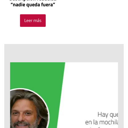
“nadie queda fuera”
Leer más