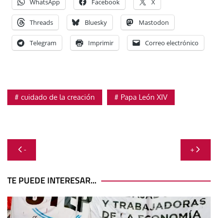
WhatsApp
Facebook
X
Threads
Bluesky
Mastodon
Telegram
Imprimir
Correo electrónico
cuidado de la creación
Papa León XIV
Navegación
-
+
de
entradas
TE PUEDE INTERESAR...