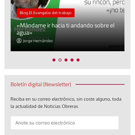
M
Blog El Evangelio del trabajo
A
«Mándame ir hacia ti andando sobre el
d
agua»
t
Jorge Hernández
Boletín digital (Newsletter)
Reciba en su correo electrónico, sin coste alguno, toda
la actualidad de Noticias Obreras
Anote
su
correo