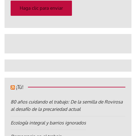
electrónico
Haga clic para enviar
¡Tú!
80 años cuidando el trabajo: De la semilla de Rovirosa
al desafío de la precariedad actual
Ecología integral y barrios ignorados