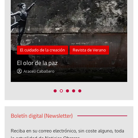
El cuidado de la creación
Revista de Verano
«
El olor de la paz
a
Araceli Caballero
Boletín digital (Newsletter)
Reciba en su correo electrónico, sin coste alguno, toda