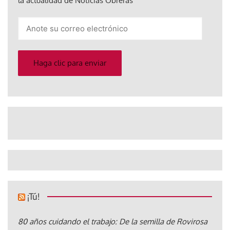
la actualidad de Noticias Obreras
Anote
su
correo
electrónico
Haga clic para enviar
¡Tú!
80 años cuidando el trabajo: De la semilla de Rovirosa