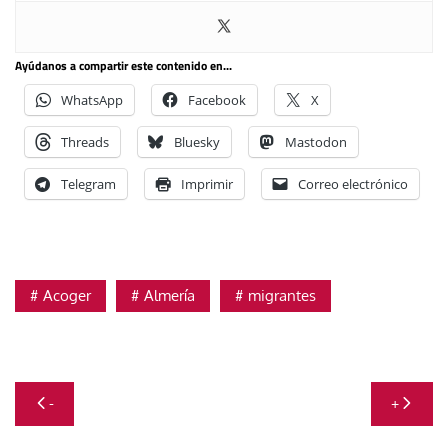
Ayúdanos a compartir este contenido en...
WhatsApp
Facebook
X
Threads
Bluesky
Mastodon
Telegram
Imprimir
Correo electrónico
Acoger
Almería
migrantes
Navegación
-
+
de