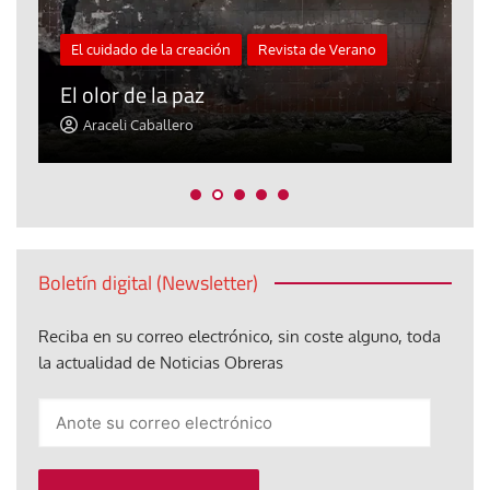
El cuidado de la creación
Revista de Verano
«
El olor de la paz
a
Araceli Caballero
Boletín digital (Newsletter)
Reciba en su correo electrónico, sin coste alguno, toda
la actualidad de Noticias Obreras
Anote
su
correo
electrónico