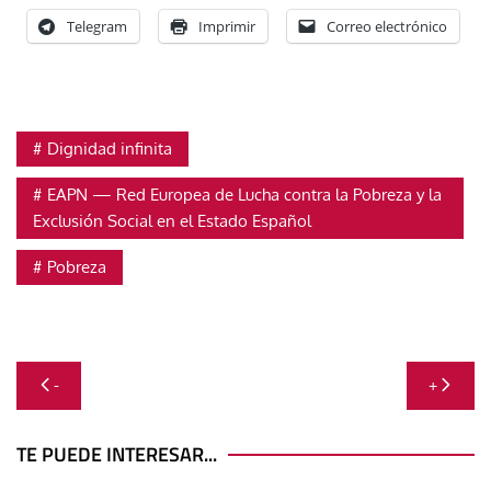
Telegram
Imprimir
Correo electrónico
Dignidad infinita
EAPN — Red Europea de Lucha contra la Pobreza y la
Exclusión Social en el Estado Español
Pobreza
Navegación
-
+
de
entradas
TE PUEDE INTERESAR...