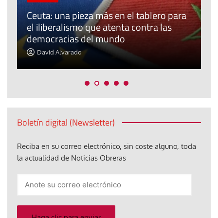
Ceuta: una pieza más en el tablero para
a
el iliberalismo que atenta contra las
democracias del mundo
La
David Alvarado
Boletín digital (Newsletter)
Reciba en su correo electrónico, sin coste alguno, toda
la actualidad de Noticias Obreras
Anote
su
correo
electrónico
Haga clic para enviar