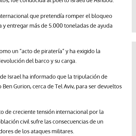
os, fue conducida al puerto israelí de Ashdod.
Jose Luis Palacios
nternacional que pretendía romper el bloqueo
za y entregar más de 5.000 toneladas de ayuda
 como un “acto de piratería” y ha exigido la
 devolución del barco y su carga.
 de Israel ha informado que la tripulación de
 Ben Gurion, cerca de Tel Aviv, para ser devueltos
o de creciente tensión internacional por la
blación civil sufre las consecuencias de un
ores de los ataques militares.