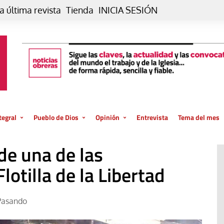
a última revista
Tienda
INICIA SESIÓN
tegral
Pueblo de Dios
Opinión
Entrevista
Tema del mes
liar, otro estilo
Iglesia
Editorial
de una de las
posible
La oración de cada día
Blog De paso…
 la creación
otilla de la Libertad
Vaticano
Blog Eutopía
El termómetro
Blog El Evangelio del trabajo
Pasando
El Evangelio en tu vida
Blog Desde mi azotea