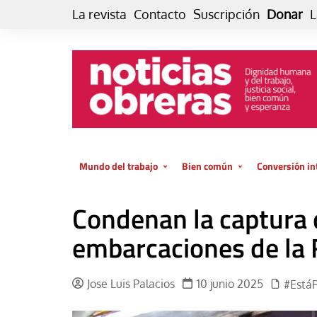
Skip
La revista
Contacto
Suscripción
Donar
L
to
content
Mundo del trabajo
Bien común
Conversión in
Datos e indicadores
Política
Otra vida fami
Condenan la captura 
de vida… es 
El trabajo es para la vida
Economía
El cuidado de
embarcaciones de la Fl
GlobalizAcción
Experiencia
INFOR. Boletín informativo del
MMTC
Cultura
Jose Luis Palacios
10 junio 2025
#Está
Laboral
Libro