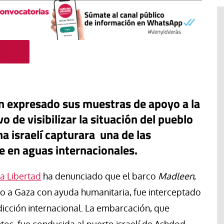
an expresado sus muestras de apoyo a la
ivo de visibilizar la situación del pueblo
a israelí capturara una de las
 en aguas internacionales.
#EstáPasando
la Libertad
ha denunciado que el barco
Madleen
,
Movimientos populares y
sindicatos de Argentina marchan
o a Gaza con ayuda humanitaria, fue interceptado
en San Cayetano en demanda de
isdicción internacional. La embarcación, que
“paz, pan, tierra, techo y trabajo”