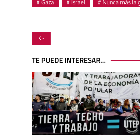
Gaza
Israel
Nunca más la 
Navegación
-
de
entradas
TE PUEDE INTERESAR...