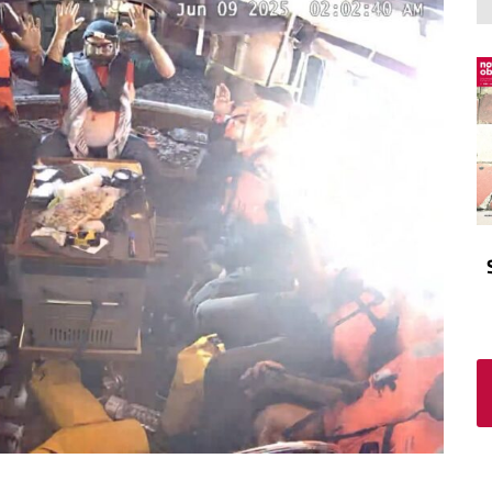
El atrio
Viñeta
In memoriam
Tribuna
Blog Sembrando sueños,
recogiendo humanidad
Blog Mensajes guardados
La columna