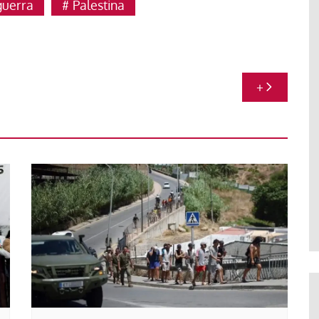
guerra
Palestina
+