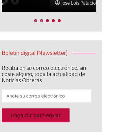
Jose Luis Palacios
Paco (Quis
Boletín digital (Newsletter)
Reciba en su correo electrónico, sin
coste alguno, toda la actualidad de
Noticias Obreras
Anote
su
correo
electrónico
Haga clic para enviar