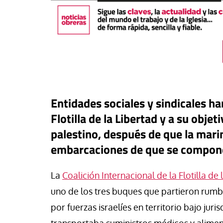
Entidades sociales y sindicales h
Flotilla de la Libertad y a su objet
palestino, después de que la marin
embarcaciones de que se compone
buna
La
Coalición Internacional de la Flotilla de 
a: una pieza más en el
ero para el iliberalismo que
uno de los tres buques que partieron rumb
Tribuna
ta contra las democracias
por fuerzas israelíes en territorio bajo jur
 mundo
La otra orilla