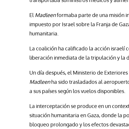
transportaba suministros médicos y aliment
vid Alvarado
José Luis Iglesias
El
Madleen
formaba parte de una misión i
impuesto por Israel sobre la Franja de Ga
humanitaria.
La coalición ha calificado la acción israelí
liberación inmediata de la tripulación y la
Un día después, el Ministerio de Exteriores
Madleen
ha sido trasladados al aeropuerto
a sus países según los vuelos disponibles.
La interceptación se produce en un context
situación humanitaria en Gaza, donde la po
bloqueo prolongado y los efectos devastad