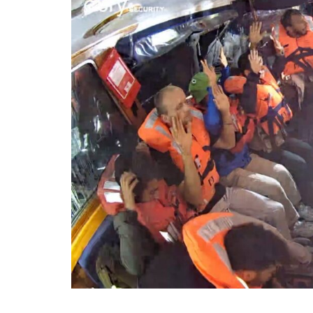
La mundialización
Cine
El amor en el mundo
Dos minutos
Los empobrecidos por el
Aplicaciones
mundo
Música
Radio — Mundo obrero hoy
Poesía
Vidas precarias
Relato