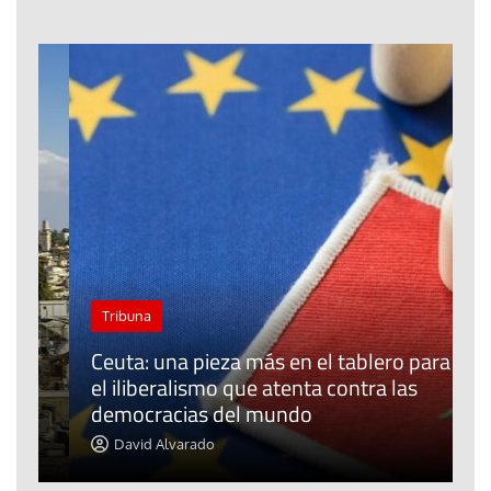
Tribuna
Ceuta: una pieza más en el tablero para
a
el iliberalismo que atenta contra las
democracias del mundo
La
David Alvarado