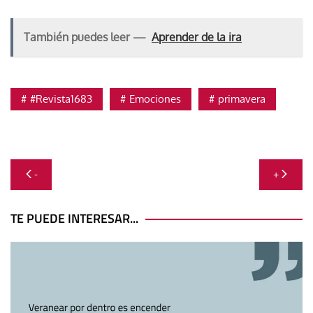
También puedes leer —
Aprender de la ira
#Revista1683
Emociones
primavera
Navegación
-
+
de
entradas
TE PUEDE INTERESAR...