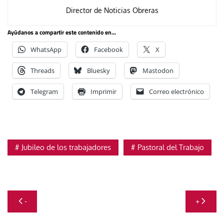
Director de Noticias Obreras
Ayúdanos a compartir este contenido en...
WhatsApp
Facebook
X
Threads
Bluesky
Mastodon
Telegram
Imprimir
Correo electrónico
Jubileo de los trabajadores
Pastoral del Trabajo
Navegación
-
+
de