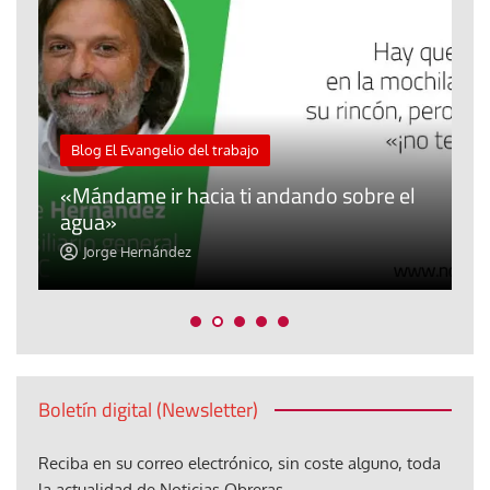
M
Blog El Evangelio del trabajo
A
«Mándame ir hacia ti andando sobre el
d
agua»
t
Jorge Hernández
Boletín digital (Newsletter)
Reciba en su correo electrónico, sin coste alguno, toda
la actualidad de Noticias Obreras