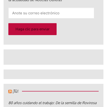
Anote
su
correo
electrónico
Haga clic para enviar
¡Tú!
80 años cuidando el trabajo: De la semilla de Rovirosa