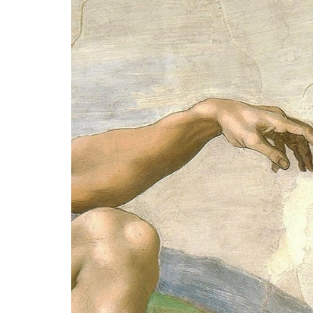
La mundialización
Cine
El amor en el mundo
Dos minutos
Los empobrecidos por el
Aplicaciones
mundo
Música
Radio — Mundo obrero hoy
Poesía
Vidas precarias
Relato