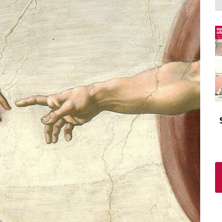
El atrio
Viñeta
In memoriam
Tribuna
Blog Sembrando sueños,
recogiendo humanidad
Blog Mensajes guardados
La columna