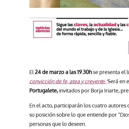
El
24 de marzo
a las 19.30h
se presenta el 
#EstáPasando
convicción de fe, atea y creyent
e.
Será en e
José Ruiz, trabajado
Portugalete,
invitados por Borja Iriarte, pr
Economía Popular d
buna
“Allí donde el Estado
En el acto, participarán los cuatro autore
a: ¿qué derechos tienen los
fracasa, los movim
su posición sobre lo que entiende por “Dio
res de edad extranjeros
populares sostienen
llegaron?
comunidad”
personas que lo deseen.