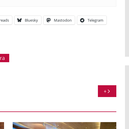
reads
Bluesky
Mastodon
Telegram
ura
+