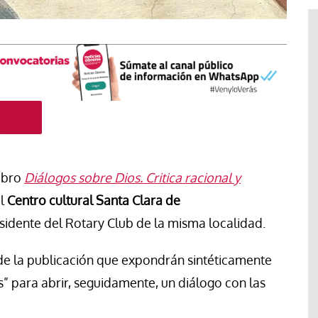
libro
Diálogos sobre Dios. Critica racional y
l
Centro cultural Santa Clara de
r de la
esidente del Rotary Club de la misma localidad.
e Argentina:
 se retira o
s de la publicación que expondrán sintéticamente
#EstáPasando
ientos
s” para abrir, seguidamente, un diálogo con las
 la
León XIV anima a ser “artífices de
paz”