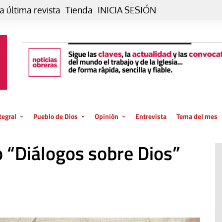
a última revista
Tienda
INICIA SESIÓN
tegral
Pueblo de Dios
Opinión
Entrevista
Tema del mes
liar, otro estilo
Iglesia
Editorial
o “Diálogos sobre Dios”
posible
La oración de cada día
Blog De paso…
 la creación
Vaticano
Blog Eutopía
El termómetro
Blog El Evangelio del trabajo
El Evangelio en tu vida
Blog Desde mi azotea