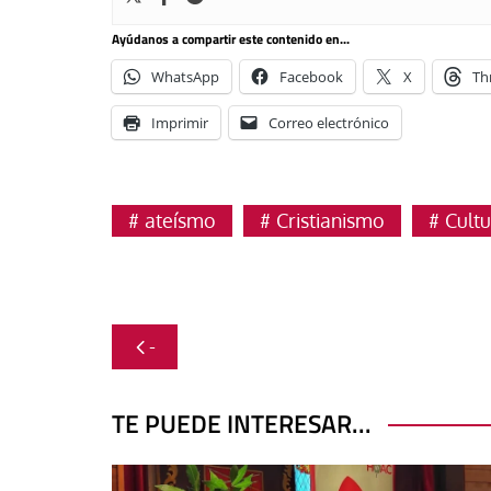
Ayúdanos a compartir este contenido en...
WhatsApp
Facebook
X
Th
Imprimir
Correo electrónico
ateísmo
Cristianismo
Cult
Navegación
-
de
entradas
TE PUEDE INTERESAR...