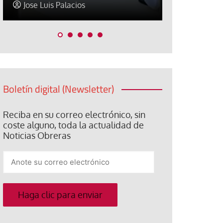
Jose Luis Palacios
Abraham C
Boletín digital (Newsletter)
Reciba en su correo electrónico, sin
coste alguno, toda la actualidad de
Noticias Obreras
Anote
su
correo
electrónico
Haga clic para enviar