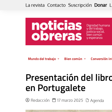
Skip
La revista
Contacto
Suscripción
Donar
L
to
content
Mundo del trabajo
Bien común
Conversión in
Datos e indicadores
Política
Otra vida fami
Presentación del libr
de vida… es 
El trabajo es para la vida
Economía
El cuidado de
en Portugalete
GlobalizAcción
Experiencia
INFOR. Boletín informativo del
MMTC
Cultura
Redacción
17 marzo 2025
Agenda
Laboral
Libro