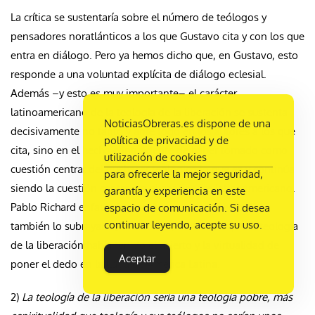
La crítica se sustentaría sobre el número de teólogos y
pensadores noratlánticos a los que Gustavo cita y con los que
entra en diálogo. Pero ya hemos dicho que, en Gustavo, esto
responde a una voluntad explícita de diálogo eclesial.
Además –y esto es muy importante– el carácter
latinoamericano de la teología de la liberación se sustenta
NoticiasObreras.es dispone de una
decisivamente no tanto y ante todo en los autores a los que
política de privacidad y de
cita, sino en el hecho contundente de haber tomado como
utilización de cookies
cuestión central del quehacer teológico lo que es y continúa
para ofrecerle la mejor seguridad,
siendo la cuestión central en el continente latinoamericano.
garantía y experiencia en este
Pablo Richard enfatizaba con fuerza este aspecto. Que
espacio de comunicación. Si desea
continuar leyendo, acepte su uso.
también lo subrayaba Jon Sobrino, indicando que la teología
de la liberación había tenido el acierto y la virtualidad de
Aceptar
poner el dedo en la llaga de América Latina.
2)
La teología de la liberación sería una teología pobre, más