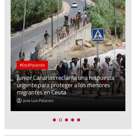
#EstáPasando
e
n
Junior Canarias reclama una respuesta
urgente para proteger a los menores
P
migrantes en Ceuta
y
Jose Luis Palacios