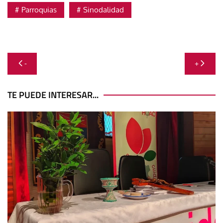
Parroquias
Sinodalidad
Navegación
-
+
de
entradas
TE PUEDE INTERESAR...