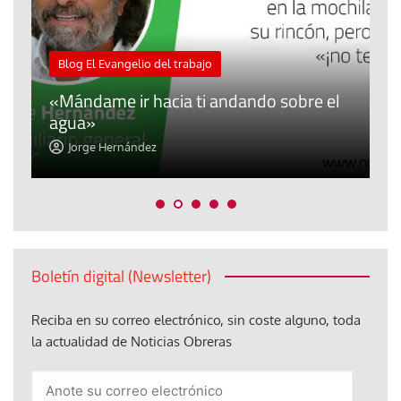
M
Blog El Evangelio del trabajo
A
«Mándame ir hacia ti andando sobre el
d
agua»
t
Jorge Hernández
Boletín digital (Newsletter)
Reciba en su correo electrónico, sin coste alguno, toda
la actualidad de Noticias Obreras
Anote