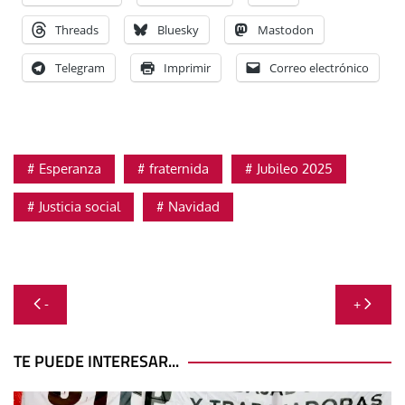
Threads
Bluesky
Mastodon
Telegram
Imprimir
Correo electrónico
Esperanza
fraternida
Jubileo 2025
Justicia social
Navidad
Navegación
-
+
de
entradas
TE PUEDE INTERESAR...