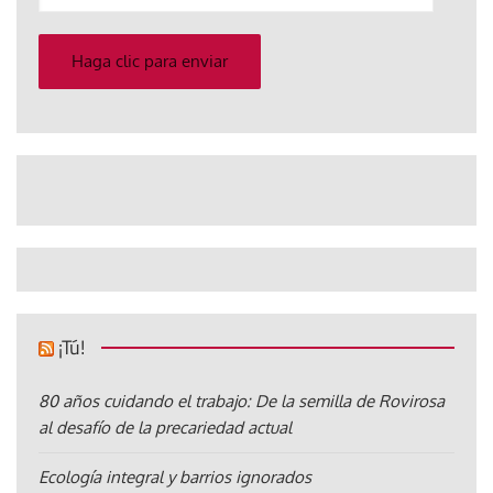
su
correo
electrónico
Haga clic para enviar
¡Tú!
80 años cuidando el trabajo: De la semilla de Rovirosa
al desafío de la precariedad actual
Ecología integral y barrios ignorados