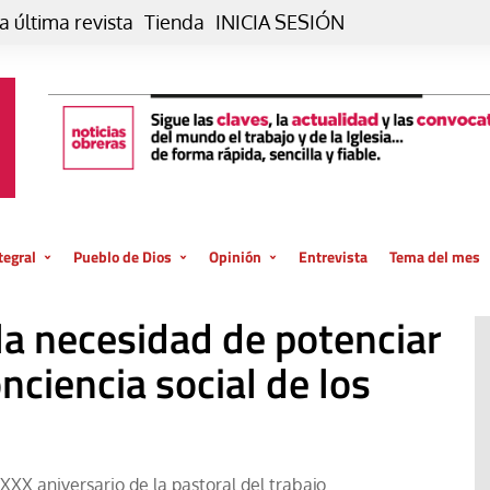
a última revista
Tienda
INICIA SESIÓN
tegral
Pueblo de Dios
Opinión
Entrevista
Tema del mes
liar, otro estilo
Iglesia
Editorial
 la necesidad de potenciar
posible
La oración de cada día
Blog De paso…
 la creación
nciencia social de los
Vaticano
Blog Eutopía
El termómetro
Blog El Evangelio del trabajo
El Evangelio en tu vida
Blog Desde mi azotea
XXX aniversario de la pastoral del trabajo