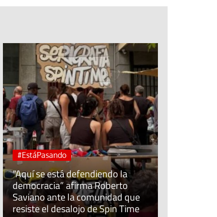
Jubileo de la Espera
Cuidar el trabajo cui
Sínodo sobre la sin
#EstáPasan
José Ruiz, t
Economía Po
Tribuna
“Allí donde 
Ceuta: ¿qué derechos tienen los
fracasa, lo
menores de edad extranjeros
populares s
que llegaron?
comunidad