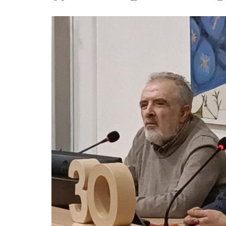
La mundialización
Cine
El amor en el mundo
Dos minutos
Los empobrecidos por el
Aplicaciones
mundo
Música
Radio — Mundo obrero hoy
Poesía
Vidas precarias
Relato