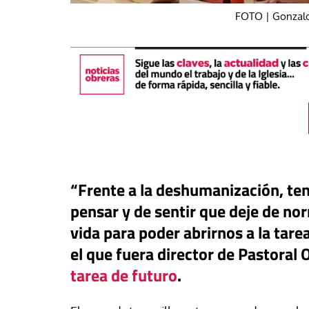
FOTO | Gonzalo 
“Frente a la deshumanización, t
pensar y de sentir que deje de nor
táPasando
vida para poder abrirnos a la tar
#EstáPasando
oral de Migraciones pide una
el que fuera director de Pastoral
uesta urgente para más de
León XIV visitará U
tarea de futuro
.
00 menores que permanecen
Argentina y Perú a p
euta
noviembre