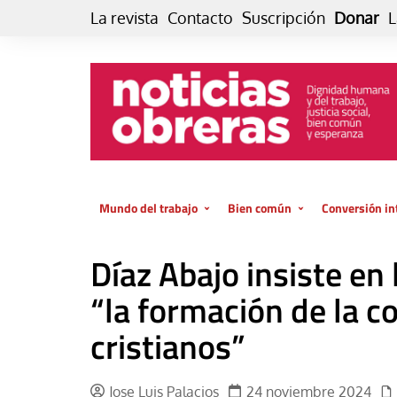
Skip
La revista
Contacto
Suscripción
Donar
L
to
content
Mundo del trabajo
Bien común
Conversión in
Datos e indicadores
Política
Otra vida fami
Díaz Abajo insiste en
de vida… es 
El trabajo es para la vida
Economía
El cuidado de
“la formación de la co
GlobalizAcción
Experiencia
cristianos”
INFOR. Boletín informativo del
MMTC
Cultura
Laboral
Libro
Jose Luis Palacios
24 noviembre 2024