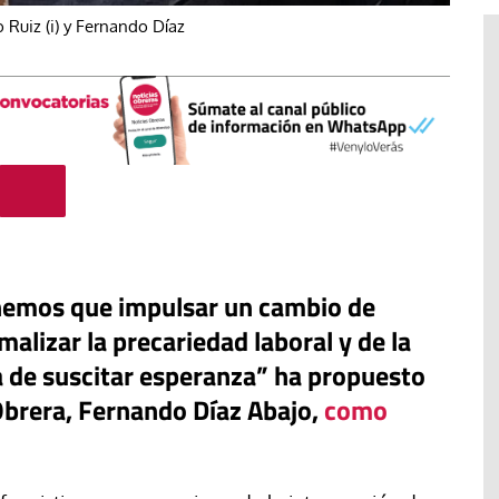
Ruiz (i) y Fernando Díaz
enemos que impulsar un cambio de
malizar la precariedad laboral y de la
#EstáPasando
ea de suscitar esperanza” ha propuesto
“Aquí se está defendiendo la
 Obrera, Fernando Díaz Abajo,
como
ruguay,
democracia” afirma Roberto
rincipios de
Saviano ante la comunidad que
resiste el desalojo de Spin Time