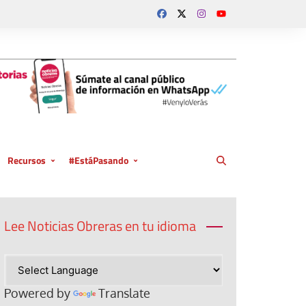
Recursos
#EstáPasando
Documentos
Coberturas especiales 2026
Papa León XIV
Magnifica humanit
Multimedia
Coberturas especiales 2025
Papa Francisco
El Papa visita Espa
Cumbre del clima 
Lee Noticias Obreras en tu idioma
Coberturas especiales 2023
Iglesia y trabajo
114 Conferencia Int
V Encuentro Mundia
Jornada de Pastoral 
del Trabajo OIT
Movimientos Popul
2023
Coberturas especiales 2022
Jornada de Pastoral 
Tejer comunidad en 
Dilexi te
Sínodo sobre la sin
2022
Coberturas especiales 2021
Jornadas Pastoral de
digital: el compromi
Powered by
Translate
Jornada Mundial por
Jornada Mundial por
Jornada Mundial por
bien común. Cursos