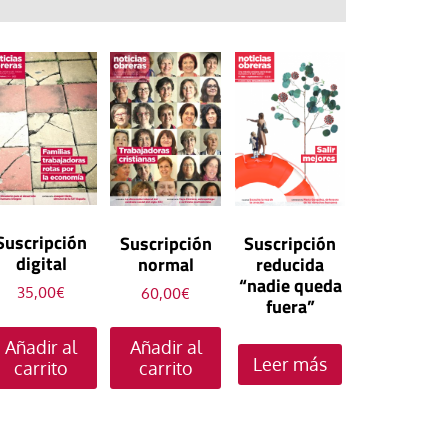
IV Encuentro Mundi
Decente 2025
Decente 2023
Decente 2022
HOAC
Movimientos Popul
Nuevas vulnerabilid
#Enla14 Tendiendo 
Soñando el trabajo 
1º Mayo 2026
Jornada Mundial por
mundo de trabajo: 
derribando muros
construyendo prácti
Decente
28 abril 2026. Día 
sensibilidades y re
comunión
111 Conferencia Int
la Seguridad y la Sa
Cursos de verano H
40 Congreso de Teol
del Trabajo OIT
110 Conferencia Int
Trabajo
113 Conferencia Int
del Trabajo OIT
Trabajo decente y a
1° Mayo 2023
8M2026. Día Intern
del Trabajo OIT
social en la era pos
1° Mayo 2022. Sin
la Mujer
28 abril 2023. Día 
Inicio del pontifica
compromiso no hay 
OIT — Organización
la Seguridad y la Sa
Actualización Ley de
XIV
decente
Internacional del Tr
Trabajo
Prevención de Ries
Suscripción
Suscripción
Suscripción
Cónclave
28 abril 2022. Día 
Laborales
1º de Mayo
8 de marzo 2023. Dí
la Seguridad y la Sa
digital
normal
reducida
1° Mayo 2025
Internacional de la 
Democracia en el tr
Trabajo
“nadie queda
35,00
€
60,00
€
Trabajadora
fuera”
Papa Francisco In 
Cuidar el trabajo cui
8 de marzo 2022. Dí
Internacional de la 
Añadir al
28 abril 2025. Día 
Añadir al
Implementación Do
Trabajadora
Leer más
la Seguridad y la Sa
carrito
carrito
final sinodalidad
Trabajo
8 de marzo 2025. Dí
Internacional de la 