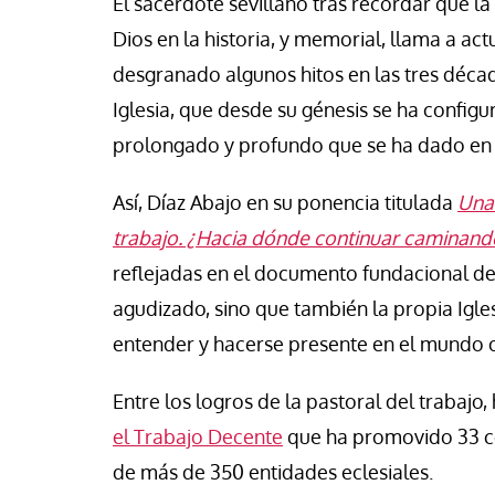
El sacerdote sevillano tras recordar que la
se Luis Palacios
Jose Luis Palacios
Dios en la historia, y memorial, llama a act
desgranado algunos hitos en las tres décad
Iglesia, que desde su génesis se ha config
prolongado y profundo que se ha dado en n
Así, Díaz Abajo en su ponencia titulada
Una 
trabajo. ¿Hacia dónde continuar caminand
reflejadas en el documento fundacional de
agudizado, sino que también la propia Igl
entender y hacerse presente en el mundo 
Entre los logros de la pastoral del trabajo,
el Trabajo Decente
que ha promovido 33 co
de más de 350 entidades eclesiales.