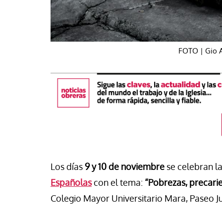
FOTO | Gio A
táPasando
Los días
9 y 10 de noviembre
se celebran l
#EstáPasando
oral de Migraciones pide una
Españolas
con el tema:
“Pobrezas, precari
uesta urgente para más de
León XIV visitará U
Colegio Mayor Universitario Mara, Paseo Ju
00 menores que permanecen
Argentina y Perú a p
euta
noviembre