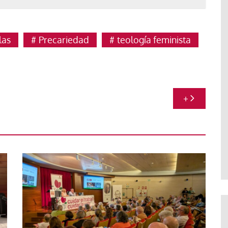
las
Precariedad
teología feminista
+