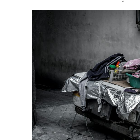
La mundialización
Cine
El amor en el mundo
Dos minutos
Los empobrecidos por el
Aplicaciones
mundo
Música
Radio — Mundo obrero hoy
Poesía
Vidas precarias
Relato