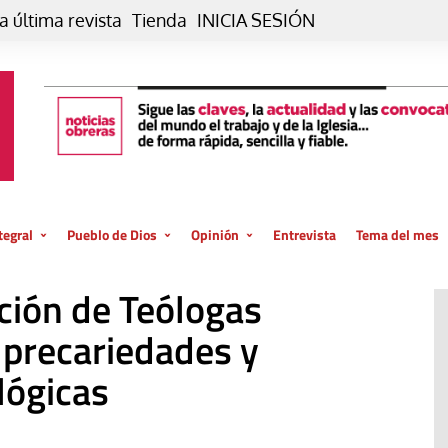
a última revista
Tienda
INICIA SESIÓN
tegral
Pueblo de Dios
Opinión
Entrevista
Tema del mes
liar, otro estilo
Iglesia
Editorial
ción de Teólogas
posible
La oración de cada día
Blog De paso…
 la creación
 precariedades y
Vaticano
Blog Eutopía
lógicas
El termómetro
Blog El Evangelio del trabajo
El Evangelio en tu vida
Blog Desde mi azotea