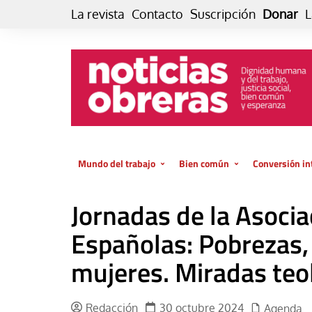
Skip
La revista
Contacto
Suscripción
Donar
L
to
content
Mundo del trabajo
Bien común
Conversión in
Datos e indicadores
Política
Otra vida fami
Jornadas de la Asocia
de vida… es 
El trabajo es para la vida
Economía
El cuidado de
Españolas: Pobrezas,
GlobalizAcción
Experiencia
mujeres. Miradas teo
INFOR. Boletín informativo del
MMTC
Cultura
Laboral
Libro
Redacción
30 octubre 2024
Agenda