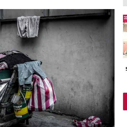
El atrio
Viñeta
In memoriam
Tribuna
Blog Sembrando sueños,
recogiendo humanidad
Blog Mensajes guardados
La columna