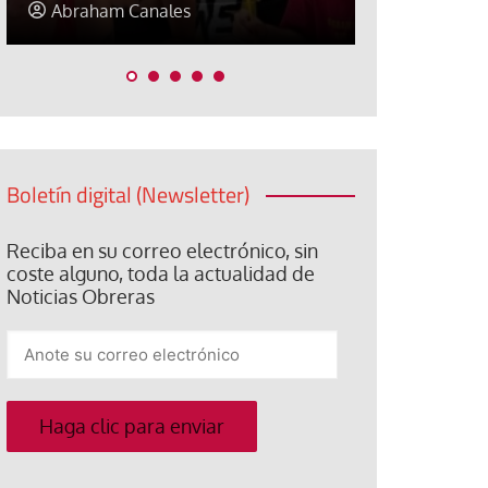
Elisa Brey
Jose Luis P
Boletín digital (Newsletter)
Reciba en su correo electrónico, sin
coste alguno, toda la actualidad de
Noticias Obreras
Anote
su
correo
electrónico
Haga clic para enviar