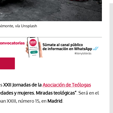
lmonte, vía Unsplash
#EstáPasando
as
XXII Jornadas de la
Asociación de Teólogas
“Aquí se está defendiendo la
edades y mujeres. Miradas teológicas”
. Será en el
ruguay,
democracia” afirma Roberto
an XXIII, número 15, en
Madrid
.
rincipios de
Saviano ante la comunidad que
resiste el desalojo de Spin Time