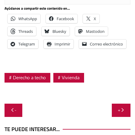
Ayúdanos a compartir este contenido en...
WhatsApp
Facebook
X
Threads
Bluesky
Mastodon
Telegram
Imprimir
Correo electrónico
Derecho a techo
Vivienda
Navegación
-
+
de
entradas
TE PUEDE INTERESAR...