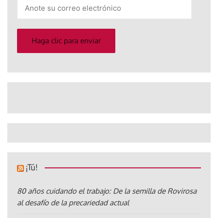
Anote
su
correo
electrónico
Haga clic para enviar
¡Tú!
80 años cuidando el trabajo: De la semilla de Rovirosa
al desafío de la precariedad actual