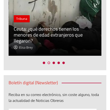
J
Tribuna
P
Ceuta: ¿qué derechos tienen los
E
menores de edad extranjeros que
m
llegaron?
c
Elisa Brey
Boletín digital (Newsletter)
Reciba en su correo electrónico, sin coste alguno, toda
la actualidad de Noticias Obreras