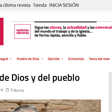
a última revista
Tienda
INICIA SESIÓN
tegral
Pueblo de Dios
Opinión
Entrevista
Tema del mes
liar, otro estilo
Iglesia
Editorial
de Dios y del pueblo
posible
La oración de cada día
Blog De paso…
 la creación
Vaticano
Blog Eutopía
24
Tribuna
El termómetro
Blog El Evangelio del trabajo
El Evangelio en tu vida
Blog Desde mi azotea