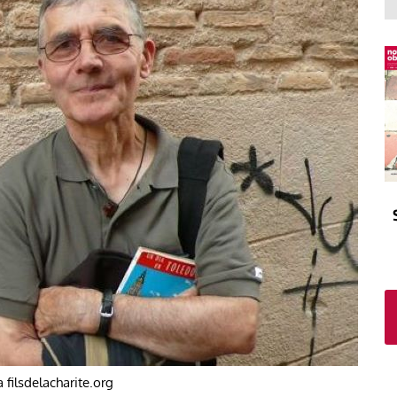
El atrio
Viñeta
In memoriam
Tribuna
Blog Sembrando sueños,
recogiendo humanidad
Blog Mensajes guardados
La columna
 filsdelacharite.org