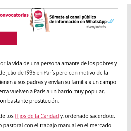
 por la vida de una persona amante de los pobres y
e julio de 1935 en París pero con motivo de la
enen a sus padres y envían su familia a un campo
rra vuelven a París a un barrio muy popular,
#EstáPasando
n bastante prostitución.
Movimientos populares y
sindicatos de Argentina marchan
 de los
Hijos de la Caridad
y, ordenado sacerdote,
en San Cayetano en demanda de
“paz, pan, tierra, techo y trabajo”
o pastoral con el trabajo manual en el mercado