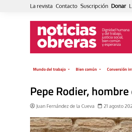
Skip
La revista
Contacto
Suscripción
Donar
L
to
content
Mundo del trabajo
Bien común
Conversión in
Datos e indicadores
Política
Otra vida fami
Pepe Rodier, hombre 
de vida… es 
El trabajo es para la vida
Economía
El cuidado de
GlobalizAcción
Juan Fernández de la Cueva
21 agosto 20
Experiencia
INFOR. Boletín informativo del
MMTC
Cultura
Laboral
Libro