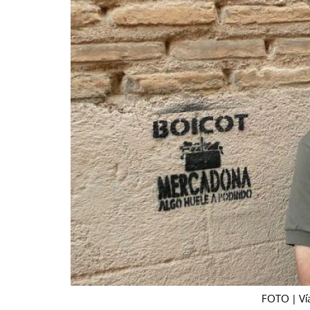
La mundialización
Cine
El amor en el mundo
Dos minutos
Los empobrecidos por el
Aplicaciones
mundo
Música
Radio — Mundo obrero hoy
Poesía
Vidas precarias
Relato
FOTO | Vía