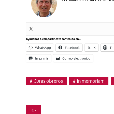
Ayúdanos a compartir este contenido en...
WhatsApp
Facebook
X
Th
Imprimir
Correo electrónico
Curas obreros
In memoriam
Navegación
-
de