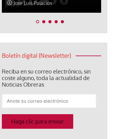
Jose Luis Palacios
Paco (Quis
Boletín digital (Newsletter)
Reciba en su correo electrónico, sin
coste alguno, toda la actualidad de
Noticias Obreras
Anote
su
correo
electrónico
Haga clic para enviar