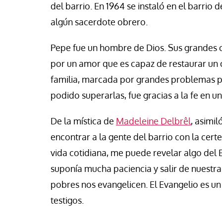
vid Alvarado
José Luis Iglesias
del barrio. En 1964 se instaló en el barrio 
algún sacerdote obrero.
Pepe fue un hombre de Dios. Sus grandes c
por un amor que es capaz de restaurar un c
familia, marcada por grandes problemas psi
podido superarlas, fue gracias a la fe en u
De la mística de
Madeleine Delbrêl
, asimi
encontrar a la gente del barrio con la cert
vida cotidiana, me puede revelar algo del 
suponía mucha paciencia y salir de nuestra 
pobres nos evangelicen. El Evangelio es u
testigos.