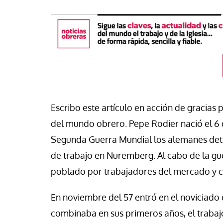
Escribo este artículo en acción de gracias
del mundo obrero. Pepe Rodier nació el 6 d
Segunda Guerra Mundial los alemanes deti
de trabajo en Nuremberg. Al cabo de la gue
buna
poblado por trabajadores del mercado y co
a: una pieza más en el
ero para el iliberalismo que
Tribuna
En noviembre del 57 entró en el noviciado
ta contra las democracias
 mundo
La otra orilla
combinaba en sus primeros años, el trabaj