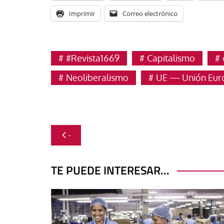
Imprimir
Correo electrónico
#Revista1669
Capitalismo
Neoliberalismo
UE — Unión Eur
Navegación
-
de
entradas
TE PUEDE INTERESAR...