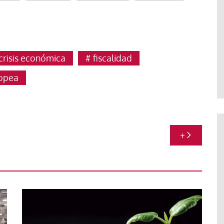
crisis económica
fiscalidad
opea
+