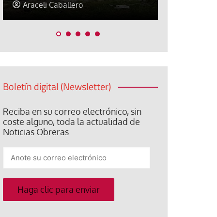
Jorge Hernández
Jose Luis P
Boletín digital (Newsletter)
Reciba en su correo electrónico, sin
coste alguno, toda la actualidad de
Noticias Obreras
Anote
su
correo
electrónico
Haga clic para enviar