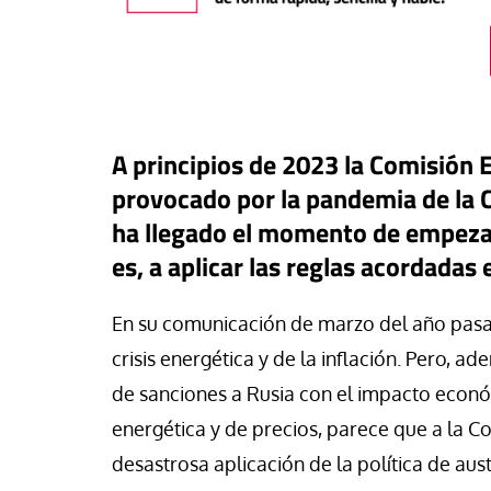
A principios de 2023 la Comisión 
provocado por la pandemia de la C
ha llegado el momento de empezar 
es, a aplicar las reglas acordadas 
En su comunicación de marzo del año pasad
táPasando
crisis energética y de la inflación. Pero, a
or Canarias reclama una
de sanciones a Rusia con el impacto econó
Libro
Revista de V
uesta urgente para proteger
energética y de precios, parece que a la Co
s menores migrantes en
Potencia transform
desastrosa aplicación de la política de au
ta
dulzura y la paz