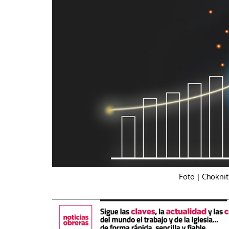
La mundialización
Cine
El amor en el mundo
Dos minutos
Los empobrecidos por el
Aplicaciones
mundo
Música
Radio — Mundo obrero hoy
Poesía
Vidas precarias
Relato
Foto | Chokni