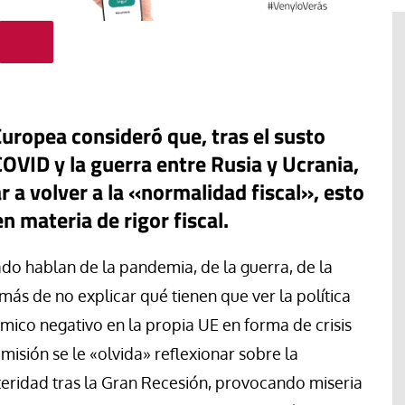
Europea consideró que, tras el susto
OVID y la guerra entre Rusia y Ucrania,
a volver a la «normalidad fiscal», esto
en materia de rigor fiscal.
o hablan de la pandemia, de la guerra, de la
demás de no explicar qué tienen que ver la política
mico negativo en la propia UE en forma de crisis
El cuidado de la creación
erano
misión se le «olvida» reflexionar sobre la
Revista de Verano
adora de la
steridad tras la Gran Recesión, provocando miseria
El olor de la paz