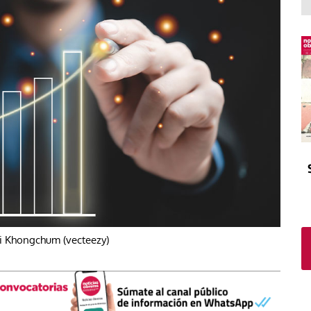
El atrio
Viñeta
In memoriam
Tribuna
Blog Sembrando sueños,
recogiendo humanidad
Blog Mensajes guardados
La columna
ti Khongchum (vecteezy)