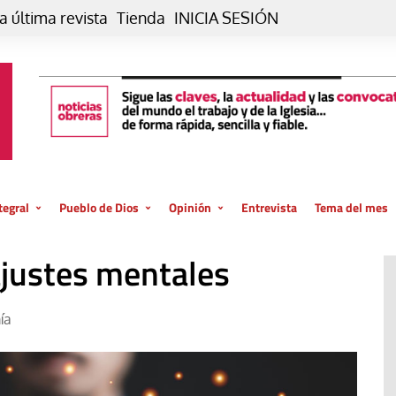
a última revista
Tienda
INICIA SESIÓN
tegral
Pueblo de Dios
Opinión
Entrevista
Tema del mes
liar, otro estilo
Iglesia
Editorial
ajustes mentales
posible
La oración de cada día
Blog De paso…
 la creación
Vaticano
Blog Eutopía
ía
El termómetro
Blog El Evangelio del trabajo
El Evangelio en tu vida
Blog Desde mi azotea