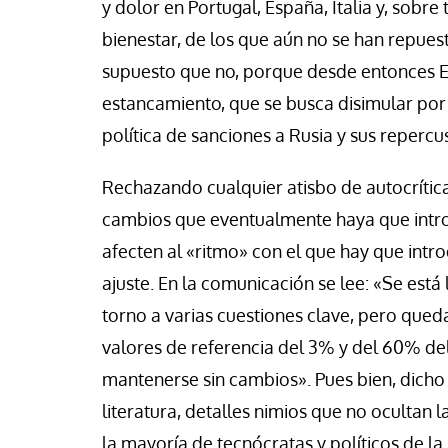
y dolor en Portugal, España, Italia y, sobre 
se Luis Palacios
Paco (Quisco) Vicen
bienestar, de los que aún no se han repuest
supuesto que no, porque desde entonces E
estancamiento, que se busca disimular por 
política de sanciones a Rusia y sus repercu
Rechazando cualquier atisbo de autocrítica
cambios que eventualmente haya que introd
afecten al «ritmo» con el que hay que introd
ajuste. En la comunicación se lee: «Se est
torno a varias cuestiones clave, pero queda
valores de referencia del 3% y del 60% del
mantenerse sin cambios». Pues bien, dicho 
literatura, detalles nimios que no ocultan 
la mayoría de tecnócratas y políticos de la